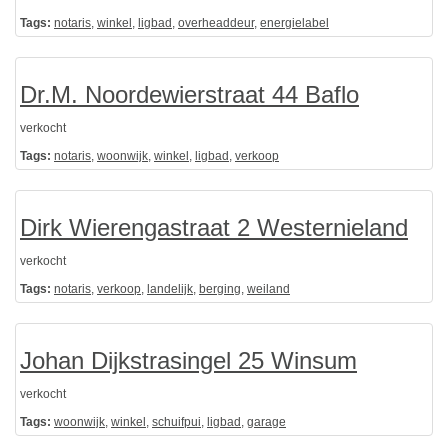
Tags:
notaris
,
winkel
,
ligbad
,
overheaddeur
,
energielabel
Dr.M. Noordewierstraat 44 Baflo
verkocht
Tags:
notaris
,
woonwijk
,
winkel
,
ligbad
,
verkoop
Dirk Wierengastraat 2 Westernieland
verkocht
Tags:
notaris
,
verkoop
,
landelijk
,
berging
,
weiland
Johan Dijkstrasingel 25 Winsum
verkocht
Tags:
woonwijk
,
winkel
,
schuifpui
,
ligbad
,
garage