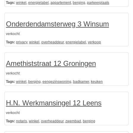
Tags:
winkel
,
energielabel
,
appartement
,
berging
,
parkeerplaats
Onderdendamsterweg 3 Winsum
verkocht
Tags:
privacy
,
winkel
,
overheaddeur
,
energielabel
,
verkoop
Amethiststraat 12 Groningen
verkocht
Tags:
winkel
,
berging
,
eengezinswoning
,
badkamer
,
keuken
H.N. Werkmansingel 12 Leens
verkocht
Tags:
notaris
,
winkel
,
overheaddeur
,
zwembad
,
berging