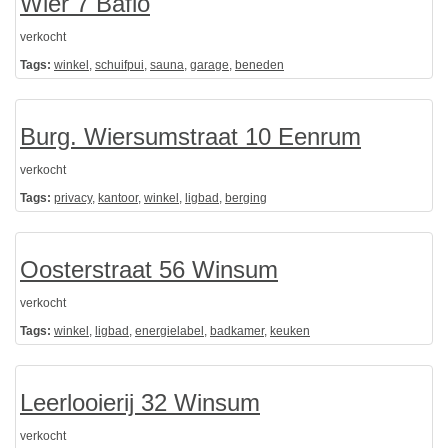
Wier 7 Baflo
verkocht
Tags:
winkel
,
schuifpui
,
sauna
,
garage
,
beneden
Burg. Wiersumstraat 10 Eenrum
verkocht
Tags:
privacy
,
kantoor
,
winkel
,
ligbad
,
berging
Oosterstraat 56 Winsum
verkocht
Tags:
winkel
,
ligbad
,
energielabel
,
badkamer
,
keuken
Leerlooierij 32 Winsum
verkocht