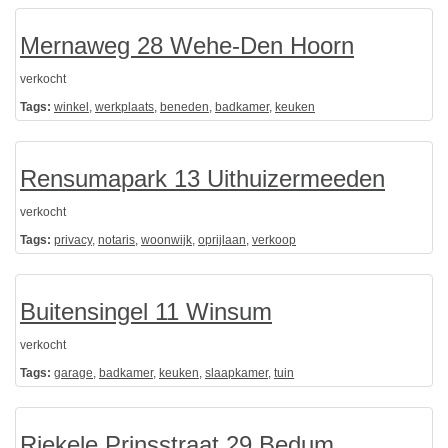
Mernaweg 28 Wehe-Den Hoorn
verkocht
Tags:
winkel
,
werkplaats
,
beneden
,
badkamer
,
keuken
Rensumapark 13 Uithuizermeeden
verkocht
Tags:
privacy
,
notaris
,
woonwijk
,
oprijlaan
,
verkoop
Buitensingel 11 Winsum
verkocht
Tags:
garage
,
badkamer
,
keuken
,
slaapkamer
,
tuin
Riekele Prinsstraat 29 Bedum