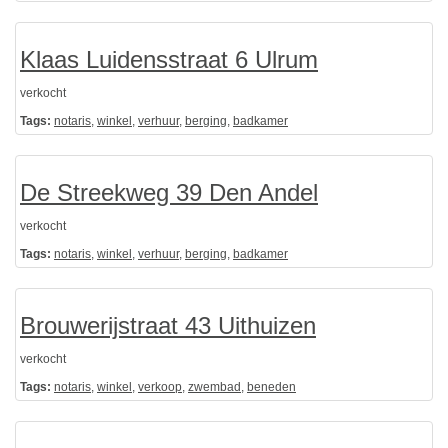
Klaas Luidensstraat 6 Ulrum
verkocht
Tags:
notaris
,
winkel
,
verhuur
,
berging
,
badkamer
De Streekweg 39 Den Andel
verkocht
Tags:
notaris
,
winkel
,
verhuur
,
berging
,
badkamer
Brouwerijstraat 43 Uithuizen
verkocht
Tags:
notaris
,
winkel
,
verkoop
,
zwembad
,
beneden