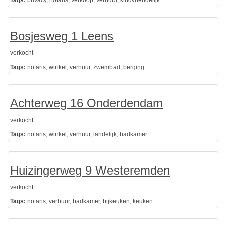
Tags:
privacy
,
notaris
,
verkoop
,
verhuur
,
kindvriendelijk
Bosjesweg 1 Leens
verkocht
Tags:
notaris
,
winkel
,
verhuur
,
zwembad
,
berging
Achterweg 16 Onderdendam
verkocht
Tags:
notaris
,
winkel
,
verhuur
,
landelijk
,
badkamer
Huizingerweg 9 Westeremden
verkocht
Tags:
notaris
,
verhuur
,
badkamer
,
bijkeuken
,
keuken