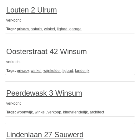
Louten 2 Ulrum
verkocht
Tags:
privacy
,
notaris
,
winkel
,
ligbad
,
garage
Oosterstraat 42 Winsum
verkocht
Tags:
privacy
,
winkel
,
wijnkelder
,
ligbad
,
landelijk
Peerdewask 3 Winsum
verkocht
Tags:
woonwijk
,
winkel
,
verkoop
,
kindvriendelijk
,
architect
Lindenlaan 27 Sauwerd