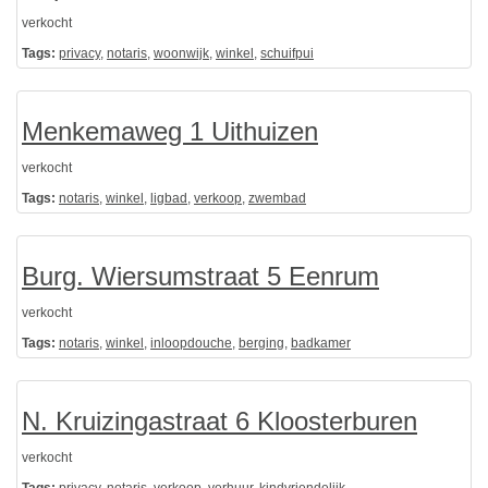
verkocht
Tags:
privacy
,
notaris
,
woonwijk
,
winkel
,
schuifpui
Menkemaweg 1 Uithuizen
verkocht
Tags:
notaris
,
winkel
,
ligbad
,
verkoop
,
zwembad
Burg. Wiersumstraat 5 Eenrum
verkocht
Tags:
notaris
,
winkel
,
inloopdouche
,
berging
,
badkamer
N. Kruizingastraat 6 Kloosterburen
verkocht