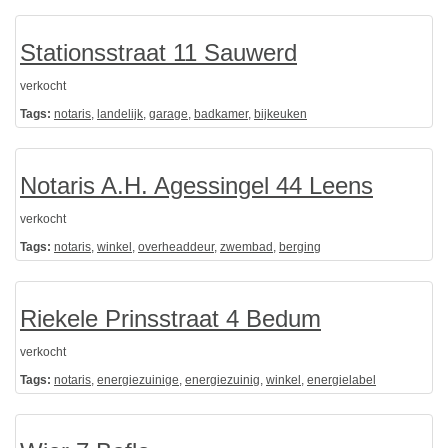
Stationsstraat 11 Sauwerd
verkocht
Tags:
notaris
,
landelijk
,
garage
,
badkamer
,
bijkeuken
Notaris A.H. Agessingel 44 Leens
verkocht
Tags:
notaris
,
winkel
,
overheaddeur
,
zwembad
,
berging
Riekele Prinsstraat 4 Bedum
verkocht
Tags:
notaris
,
energiezuinige
,
energiezuinig
,
winkel
,
energielabel