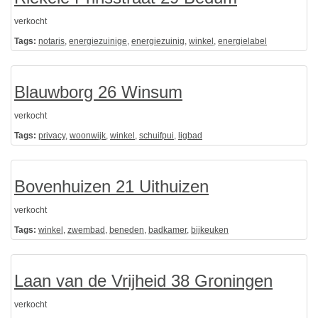
verkocht
Tags:
notaris
,
energiezuinige
,
energiezuinig
,
winkel
,
energielabel
Blauwborg 26 Winsum
verkocht
Tags:
privacy
,
woonwijk
,
winkel
,
schuifpui
,
ligbad
Bovenhuizen 21 Uithuizen
verkocht
Tags:
winkel
,
zwembad
,
beneden
,
badkamer
,
bijkeuken
Laan van de Vrijheid 38 Groningen
verkocht