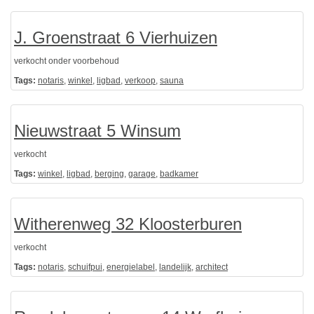
J. Groenstraat 6 Vierhuizen
verkocht onder voorbehoud
Tags:
notaris
,
winkel
,
ligbad
,
verkoop
,
sauna
Nieuwstraat 5 Winsum
verkocht
Tags:
winkel
,
ligbad
,
berging
,
garage
,
badkamer
Witherenweg 32 Kloosterburen
verkocht
Tags:
notaris
,
schuifpui
,
energielabel
,
landelijk
,
architect