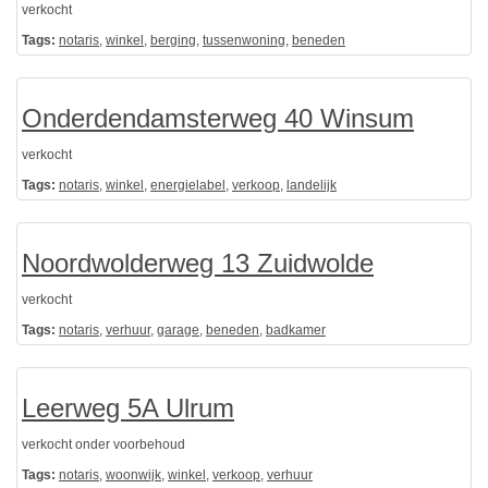
verkocht
Tags:
notaris
,
winkel
,
berging
,
tussenwoning
,
beneden
Onderdendamsterweg 40 Winsum
verkocht
Tags:
notaris
,
winkel
,
energielabel
,
verkoop
,
landelijk
Noordwolderweg 13 Zuidwolde
verkocht
Tags:
notaris
,
verhuur
,
garage
,
beneden
,
badkamer
Leerweg 5A Ulrum
verkocht onder voorbehoud
Tags:
notaris
,
woonwijk
,
winkel
,
verkoop
,
verhuur