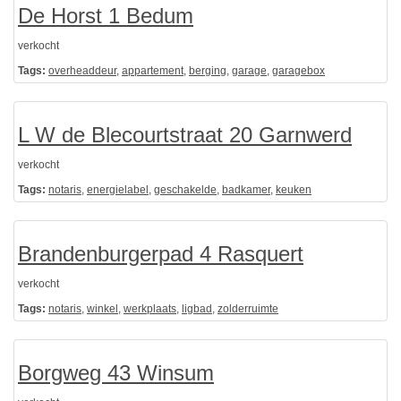
De Horst 1 Bedum
verkocht
Tags:
overheaddeur
,
appartement
,
berging
,
garage
,
garagebox
L W de Blecourtstraat 20 Garnwerd
verkocht
Tags:
notaris
,
energielabel
,
geschakelde
,
badkamer
,
keuken
Brandenburgerpad 4 Rasquert
verkocht
Tags:
notaris
,
winkel
,
werkplaats
,
ligbad
,
zolderruimte
Borgweg 43 Winsum