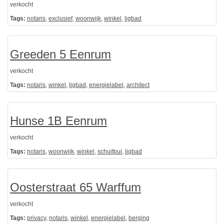
verkocht
Tags:
notaris
,
exclusief
,
woonwijk
,
winkel
,
ligbad
Greeden 5 Eenrum
verkocht
Tags:
notaris
,
winkel
,
ligbad
,
energielabel
,
architect
Hunse 1B Eenrum
verkocht
Tags:
notaris
,
woonwijk
,
winkel
,
schuifpui
,
ligbad
Oosterstraat 65 Warffum
verkocht
Tags:
privacy
,
notaris
,
winkel
,
energielabel
,
berging