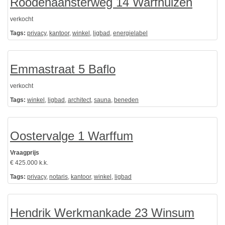
Roodehaansterweg 14 Warfhuizen
verkocht
Tags:
privacy
,
kantoor
,
winkel
,
ligbad
,
energielabel
Emmastraat 5 Baflo
verkocht
Tags:
winkel
,
ligbad
,
architect
,
sauna
,
beneden
Oostervalge 1 Warffum
Vraagprijs
€ 425.000 k.k.
Tags:
privacy
,
notaris
,
kantoor
,
winkel
,
ligbad
Hendrik Werkmankade 23 Winsum