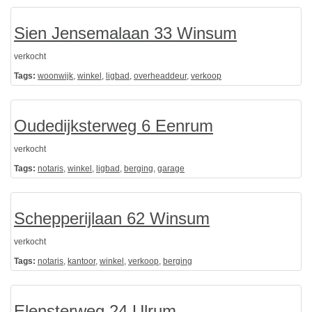
Sien Jensemalaan 33 Winsum
verkocht
Tags:
woonwijk
,
winkel
,
ligbad
,
overheaddeur
,
verkoop
Oudedijksterweg 6 Eenrum
verkocht
Tags:
notaris
,
winkel
,
ligbad
,
berging
,
garage
Schepperijlaan 62 Winsum
verkocht
Tags:
notaris
,
kantoor
,
winkel
,
verkoop
,
berging
Elensterweg 24 Ulrum