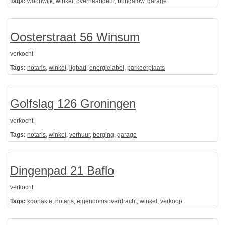
Tags:
woonwijk
,
winkel
,
overheaddeur
,
bungalow
,
garage
Oosterstraat 56 Winsum
verkocht
Tags:
notaris
,
winkel
,
ligbad
,
energielabel
,
parkeerplaats
Golfslag 126 Groningen
verkocht
Tags:
notaris
,
winkel
,
verhuur
,
berging
,
garage
Dingenpad 21 Baflo
verkocht
Tags:
koopakte
,
notaris
,
eigendomsoverdracht
,
winkel
,
verkoop