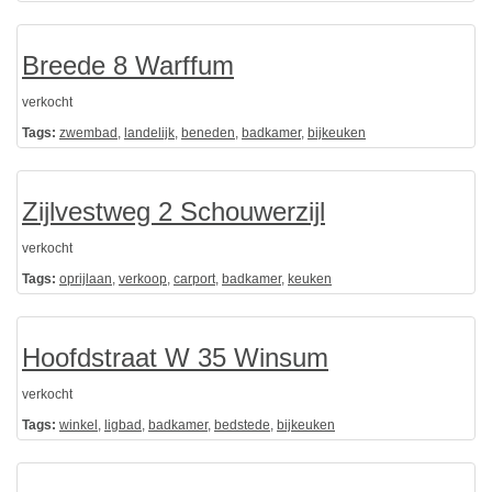
Breede 8 Warffum
verkocht
Tags:
zwembad
,
landelijk
,
beneden
,
badkamer
,
bijkeuken
Zijlvestweg 2 Schouwerzijl
verkocht
Tags:
oprijlaan
,
verkoop
,
carport
,
badkamer
,
keuken
Hoofdstraat W 35 Winsum
verkocht
Tags:
winkel
,
ligbad
,
badkamer
,
bedstede
,
bijkeuken