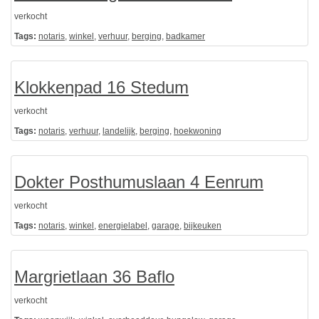
verkocht
Tags:
notaris
,
winkel
,
verhuur
,
berging
,
badkamer
Klokkenpad 16 Stedum
verkocht
Tags:
notaris
,
verhuur
,
landelijk
,
berging
,
hoekwoning
Dokter Posthumuslaan 4 Eenrum
verkocht
Tags:
notaris
,
winkel
,
energielabel
,
garage
,
bijkeuken
Margrietlaan 36 Baflo
verkocht