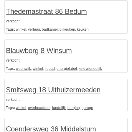
Thedemastraat 86 Bedum
verkocht
Tags:
winkel
,
verhuur
,
badkamer
,
bijkeuken
,
keuken
Blauwborg 8 Winsum
verkocht
Tags:
woonwijk
,
winkel
,
ligbad
,
energielabel
,
kindvriendelijk
Smitsweg 18 Uithuizermeeden
verkocht
Tags:
winkel
,
overheaddeur
,
landelijk
,
berging
,
garage
Coendersweg 36 Middelstum