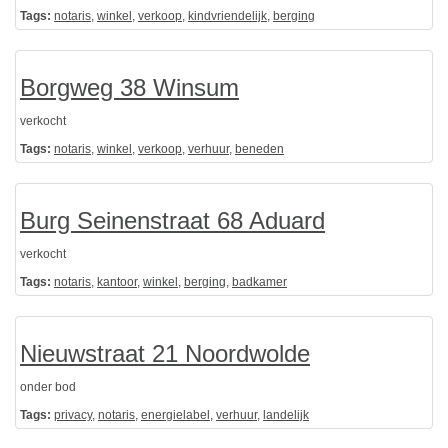
Tags:
notaris
,
winkel
,
verkoop
,
kindvriendelijk
,
berging
Borgweg 38 Winsum
verkocht
Tags:
notaris
,
winkel
,
verkoop
,
verhuur
,
beneden
Burg Seinenstraat 68 Aduard
verkocht
Tags:
notaris
,
kantoor
,
winkel
,
berging
,
badkamer
Nieuwstraat 21 Noordwolde
onder bod
Tags:
privacy
,
notaris
,
energielabel
,
verhuur
,
landelijk