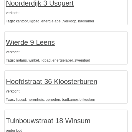
Noorderdijk 3 Usquert
verkocht
Tags:
kantoor
,
ligbad
,
energielabel
,
verkoop
,
badkamer
Wierde 9 Leens
verkocht
Tags:
notaris
,
winkel
,
ligbad
,
energielabel
,
zwembad
Hoofdstraat 36 Kloosterburen
verkocht
Tags:
ligbad
,
herenhuis
,
beneden
,
badkamer
,
bijkeuken
Tuinbouwstraat 18 Winsum
onder bod