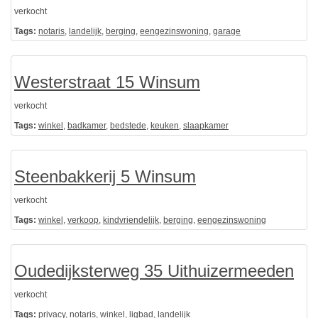
verkocht
Tags:
notaris
,
landelijk
,
berging
,
eengezinswoning
,
garage
Westerstraat 15 Winsum
verkocht
Tags:
winkel
,
badkamer
,
bedstede
,
keuken
,
slaapkamer
Steenbakkerij 5 Winsum
verkocht
Tags:
winkel
,
verkoop
,
kindvriendelijk
,
berging
,
eengezinswoning
Oudedijksterweg 35 Uithuizermeeden
verkocht
Tags:
privacy
,
notaris
,
winkel
,
ligbad
,
landelijk