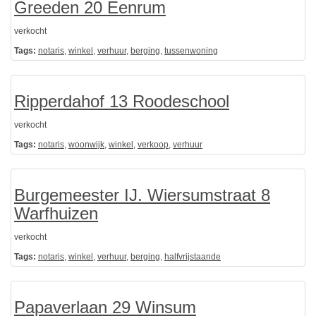
Greeden 20 Eenrum
verkocht
Tags:
notaris
,
winkel
,
verhuur
,
berging
,
tussenwoning
Ripperdahof 13 Roodeschool
verkocht
Tags:
notaris
,
woonwijk
,
winkel
,
verkoop
,
verhuur
Burgemeester IJ. Wiersumstraat 8
Warfhuizen
verkocht
Tags:
notaris
,
winkel
,
verhuur
,
berging
,
halfvrijstaande
Papaverlaan 29 Winsum