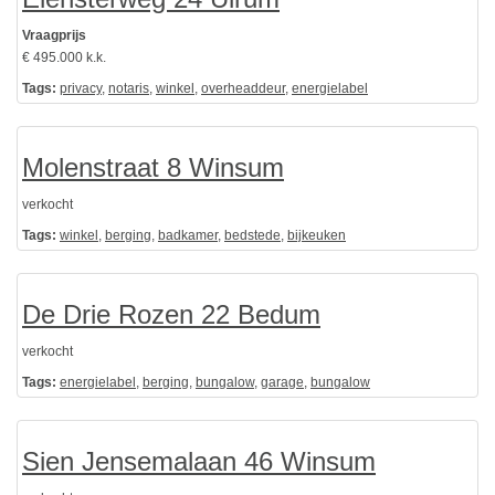
Vraagprijs
€ 495.000 k.k.
Tags:
privacy
,
notaris
,
winkel
,
overheaddeur
,
energielabel
Molenstraat 8 Winsum
verkocht
Tags:
winkel
,
berging
,
badkamer
,
bedstede
,
bijkeuken
De Drie Rozen 22 Bedum
verkocht
Tags:
energielabel
,
berging
,
bungalow
,
garage
,
bungalow
Sien Jensemalaan 46 Winsum