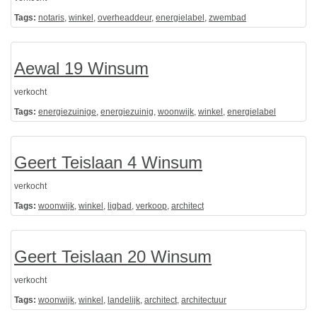
Tags:
notaris
,
winkel
,
overheaddeur
,
energielabel
,
zwembad
Aewal 19 Winsum
verkocht
Tags:
energiezuinige
,
energiezuinig
,
woonwijk
,
winkel
,
energielabel
Geert Teislaan 4 Winsum
verkocht
Tags:
woonwijk
,
winkel
,
ligbad
,
verkoop
,
architect
Geert Teislaan 20 Winsum
verkocht
Tags:
woonwijk
,
winkel
,
landelijk
,
architect
,
architectuur