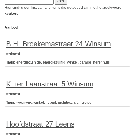
Hier vindt u een lijst van alle items die getagged zijn met het zoekwoord
keuken
.
Aanbod
B.H. Broekemastraat 24 Winsum
verkocht
Tags:
energiezuinige
,
energiezuinig
,
winkel
,
garage
,
herenhuis
K. ter Laanstraat 5 Winsum
verkocht
Tags:
woonwijk
,
winkel
,
ligbad
,
architect
,
architectuur
Hoofdstraat 27 Leens
verkocht