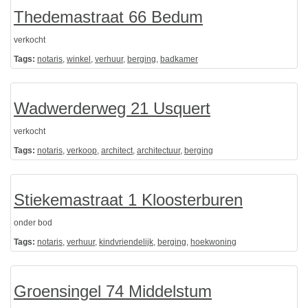
Thedemastraat 66 Bedum
verkocht
Tags:
notaris
,
winkel
,
verhuur
,
berging
,
badkamer
Wadwerderweg 21 Usquert
verkocht
Tags:
notaris
,
verkoop
,
architect
,
architectuur
,
berging
Stiekemastraat 1 Kloosterburen
onder bod
Tags:
notaris
,
verhuur
,
kindvriendelijk
,
berging
,
hoekwoning
Groensingel 74 Middelstum