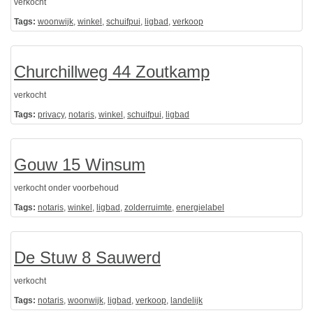
verkocht
Tags:
woonwijk
,
winkel
,
schuifpui
,
ligbad
,
verkoop
Churchillweg 44 Zoutkamp
verkocht
Tags:
privacy
,
notaris
,
winkel
,
schuifpui
,
ligbad
Gouw 15 Winsum
verkocht onder voorbehoud
Tags:
notaris
,
winkel
,
ligbad
,
zolderruimte
,
energielabel
De Stuw 8 Sauwerd
verkocht
Tags:
notaris
,
woonwijk
,
ligbad
,
verkoop
,
landelijk