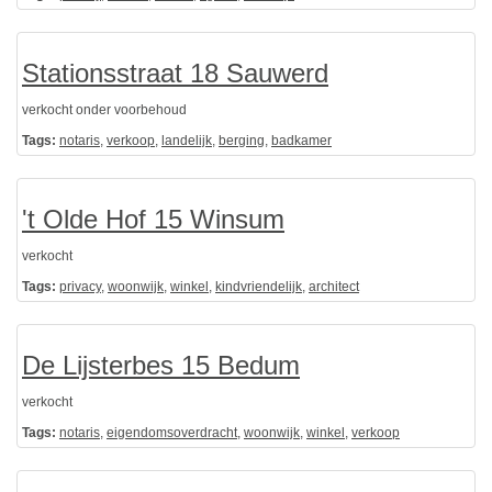
Stationsstraat 18 Sauwerd
verkocht onder voorbehoud
Tags:
notaris
,
verkoop
,
landelijk
,
berging
,
badkamer
't Olde Hof 15 Winsum
verkocht
Tags:
privacy
,
woonwijk
,
winkel
,
kindvriendelijk
,
architect
De Lijsterbes 15 Bedum
verkocht
Tags:
notaris
,
eigendomsoverdracht
,
woonwijk
,
winkel
,
verkoop