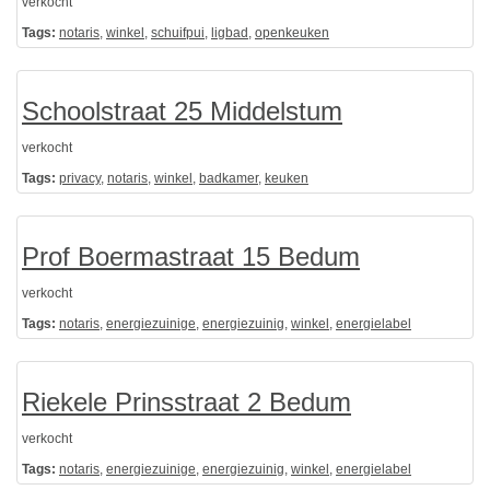
verkocht
Tags:
notaris
,
winkel
,
schuifpui
,
ligbad
,
openkeuken
Schoolstraat 25 Middelstum
verkocht
Tags:
privacy
,
notaris
,
winkel
,
badkamer
,
keuken
Prof Boermastraat 15 Bedum
verkocht
Tags:
notaris
,
energiezuinige
,
energiezuinig
,
winkel
,
energielabel
Riekele Prinsstraat 2 Bedum
verkocht
Tags:
notaris
,
energiezuinige
,
energiezuinig
,
winkel
,
energielabel