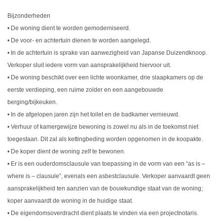
Bijzonderheden
• De woning dient te worden gemoderniseerd.
• De voor- en achtertuin dienen te worden aangelegd.
• In de achtertuin is sprake van aanwezigheid van Japanse Duizendknoop.
Verkoper sluit iedere vorm van aansprakelijkheid hiervoor uit.
• De woning beschikt over een lichte woonkamer, drie slaapkamers op de
eerste verdieping, een ruime zolder en een aangebouwde
berging/bijkeuken.
• In de afgelopen jaren zijn het toilet en de badkamer vernieuwd.
• Verhuur of kamergewijze bewoning is zowel nu als in de toekomst niet
toegestaan. Dit zal als kettingbeding worden opgenomen in de koopakte.
• De koper dient de woning zelf te bewonen.
• Er is een ouderdomsclausule van toepassing in de vorm van een “as is –
where is – clausule”, evenals een asbestclausule. Verkoper aanvaardt geen
aansprakelijkheid ten aanzien van de bouwkundige staat van de woning;
koper aanvaardt de woning in de huidige staat.
• De eigendomsoverdracht dient plaats te vinden via een projectnotaris.