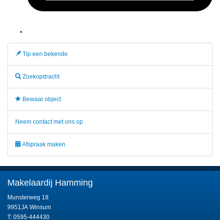
Tip een bekende
Zoekopdracht
Bewaar object
Neem contact met ons op
Afspraak maken
Makelaardij Hamming
Munsterweg 18
9951JA Winsum
T: 0595-444430