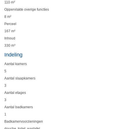
110 m²
Oppervlakte overige functies
8 m²
Perceel
167 m²
Inhoud
330 m³
Indeling
Aantal kamers
5
Aantal slaapkamers
3
Aantal etages
3
Aantal badkamers
1
Badkamervoorzieningen
douche, toilet, wastafel