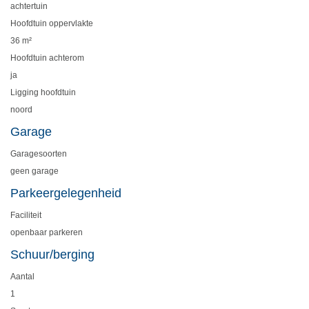
achtertuin
Hoofdtuin oppervlakte
36 m²
Hoofdtuin achterom
ja
Ligging hoofdtuin
noord
Garage
Garagesoorten
geen garage
Parkeergelegenheid
Faciliteit
openbaar parkeren
Schuur/berging
Aantal
1