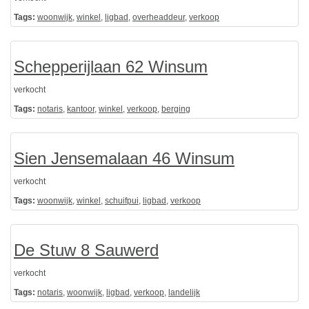
Tags:
woonwijk
,
winkel
,
ligbad
,
overheaddeur
,
verkoop
Schepperijlaan 62 Winsum
verkocht
Tags:
notaris
,
kantoor
,
winkel
,
verkoop
,
berging
Sien Jensemalaan 46 Winsum
verkocht
Tags:
woonwijk
,
winkel
,
schuifpui
,
ligbad
,
verkoop
De Stuw 8 Sauwerd
verkocht
Tags:
notaris
,
woonwijk
,
ligbad
,
verkoop
,
landelijk