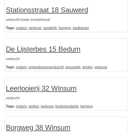
Stationsstraat 18 Sauwerd
verkocht onder voorbehoud
Tags:
notaris
,
verkoop
,
landelijk
,
berging
,
badkamer
De Lijsterbes 15 Bedum
verkocht
Tags:
notaris
,
eigendomsoverdracht
,
woonwijk
,
winkel
,
verkoop
Leerlooierij 32 Winsum
verkocht
Tags:
notaris
,
winkel
,
verkoop
,
kindvriendelijk
,
berging
Borgweg 38 Winsum