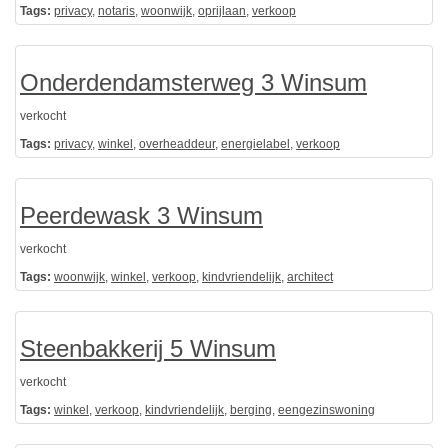
Tags:
privacy
,
notaris
,
woonwijk
,
oprijlaan
,
verkoop
Onderdendamsterweg 3 Winsum
verkocht
Tags:
privacy
,
winkel
,
overheaddeur
,
energielabel
,
verkoop
Peerdewask 3 Winsum
verkocht
Tags:
woonwijk
,
winkel
,
verkoop
,
kindvriendelijk
,
architect
Steenbakkerij 5 Winsum
verkocht
Tags:
winkel
,
verkoop
,
kindvriendelijk
,
berging
,
eengezinswoning