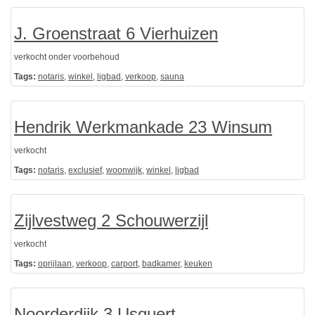
J. Groenstraat 6 Vierhuizen
verkocht onder voorbehoud
Tags:
notaris
,
winkel
,
ligbad
,
verkoop
,
sauna
Hendrik Werkmankade 23 Winsum
verkocht
Tags:
notaris
,
exclusief
,
woonwijk
,
winkel
,
ligbad
Zijlvestweg 2 Schouwerzijl
verkocht
Tags:
oprijlaan
,
verkoop
,
carport
,
badkamer
,
keuken
Noorderdijk 3 Usquert