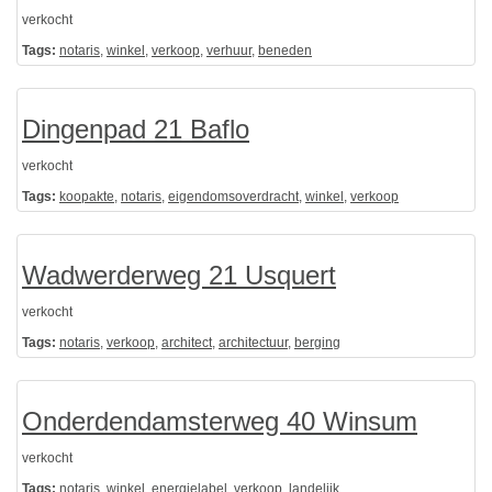
verkocht
Tags:
notaris
,
winkel
,
verkoop
,
verhuur
,
beneden
Dingenpad 21 Baflo
verkocht
Tags:
koopakte
,
notaris
,
eigendomsoverdracht
,
winkel
,
verkoop
Wadwerderweg 21 Usquert
verkocht
Tags:
notaris
,
verkoop
,
architect
,
architectuur
,
berging
Onderdendamsterweg 40 Winsum
verkocht
Tags:
notaris
,
winkel
,
energielabel
,
verkoop
,
landelijk