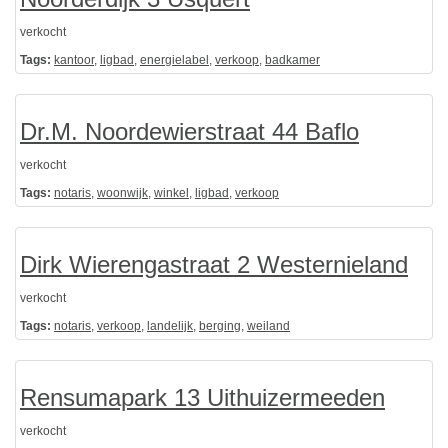
verkocht
Tags:
kantoor
,
ligbad
,
energielabel
,
verkoop
,
badkamer
Dr.M. Noordewierstraat 44 Baflo
verkocht
Tags:
notaris
,
woonwijk
,
winkel
,
ligbad
,
verkoop
Dirk Wierengastraat 2 Westernieland
verkocht
Tags:
notaris
,
verkoop
,
landelijk
,
berging
,
weiland
Rensumapark 13 Uithuizermeeden
verkocht