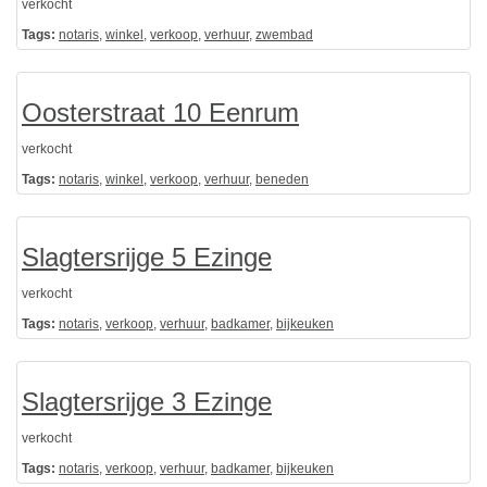
verkocht
Tags:
notaris
,
winkel
,
verkoop
,
verhuur
,
zwembad
Oosterstraat 10 Eenrum
verkocht
Tags:
notaris
,
winkel
,
verkoop
,
verhuur
,
beneden
Slagtersrijge 5 Ezinge
verkocht
Tags:
notaris
,
verkoop
,
verhuur
,
badkamer
,
bijkeuken
Slagtersrijge 3 Ezinge
verkocht
Tags:
notaris
,
verkoop
,
verhuur
,
badkamer
,
bijkeuken