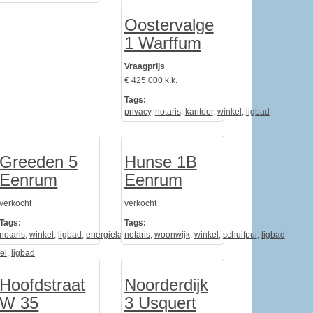
Oostervalge
1 Warffum
Vraagprijs
€ 425.000 k.k.
Tags:
privacy
,
notaris
,
kantoor
,
winkel
,
ligbad
Greeden 5
Hunse 1B
Eenrum
Eenrum
verkocht
verkocht
Tags:
Tags:
notaris
,
winkel
,
ligbad
,
energielabel
notaris
,
architect
,
woonwijk
,
winkel
,
schuifpui
,
ligbad
el
,
ligbad
Hoofdstraat
Noorderdijk
W 35
3 Usquert