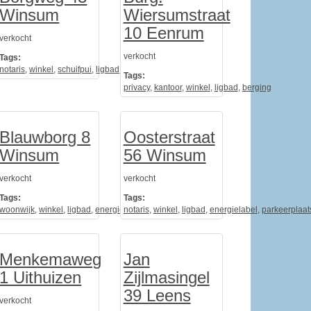
Winsum
Wiersumstraat
10 Eenrum
verkocht
verkocht
Tags:
d
notaris
,
zolderruimte
,
winkel
,
schuifpui
,
ligbad
,
openkeuken
Tags:
privacy
,
kantoor
,
winkel
,
ligbad
,
berging
Blauwborg 8
Oosterstraat
Winsum
56 Winsum
verkocht
verkocht
Tags:
Tags:
kamer
woonwijk
,
keuken
,
winkel
,
ligbad
,
energielabel
notaris
,
kindvriendelijk
,
winkel
,
ligbad
,
energielabel
,
parkeerplaat
Menkemaweg
Jan
1 Uithuizen
Zijlmasingel
39 Leens
verkocht