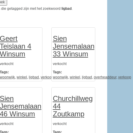
ems die getagged zijn met het zoekwoord
ligbad
.
Geert
Sien
Teislaan 4
Jensemalaan
Winsum
33 Winsum
verkocht
verkocht
Tags:
Tags:
t
woonwijk
,
architectuur
,
winkel
,
ligbad
,
verkoop
woonwijk
,
architect
,
winkel
,
ligbad
,
overheaddeur
,
verkoop
Sien
Churchillweg
Jensemalaan
44
46 Winsum
Zoutkamp
verkocht
verkocht
arage
Tags:
Tags: