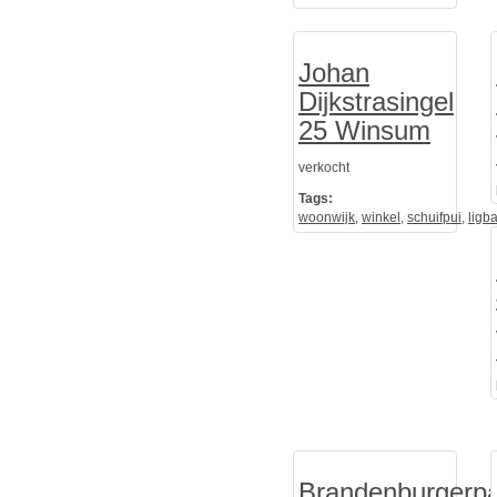
Johan
Dijkstrasingel
25 Winsum
verkocht
Tags:
woonwijk
,
winkel
,
schuifpui
,
ligb
Brandenburgerp