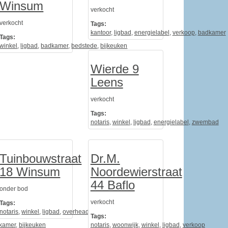
Winsum
verkocht
verkocht
Tags:
kantoor
,
ligbad
,
energielabel
,
verkoop
,
badkamer
Tags:
winkel
,
ligbad
,
badkamer
,
bedstede
,
bijkeuken
Wierde 9
Leens
verkocht
Tags:
notaris
,
winkel
,
ligbad
,
energielabel
,
zwembad
Tuinbouwstraat
Dr.M.
18 Winsum
Noordewierstraat
44 Baflo
onder bod
verkocht
Tags:
notaris
,
winkel
,
ligbad
,
overheaddeur
,
energielabel
Tags:
kamer
,
bijkeuken
notaris
,
woonwijk
,
winkel
,
ligbad
,
verkoop