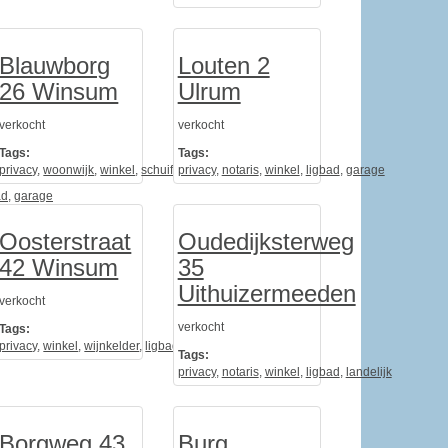
Blauwborg
Louten 2
26 Winsum
Ulrum
verkocht
verkocht
Tags:
Tags:
privacy
,
woonwijk
,
winkel
,
schuifpui
privacy
,
ligbad
,
notaris
,
winkel
,
ligbad
,
garage
ad
,
garage
Oosterstraat
Oudedijksterweg
42 Winsum
35
Uithuizermeeden
verkocht
verkocht
Tags:
privacy
,
winkel
,
wijnkelder
,
ligbad
,
landelijk
Tags:
privacy
,
notaris
,
winkel
,
ligbad
,
landelijk
ad
Borgweg 43
Burg.