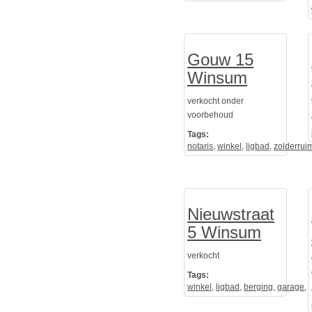
Gouw 15
Winsum
verkocht onder
voorbehoud
Tags:
notaris
,
winkel
,
ligbad
,
zolderrui
Nieuwstraat
5 Winsum
verkocht
Tags:
winkel
,
ligbad
,
berging
,
garage
,