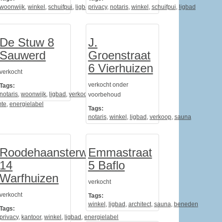
woonwijk
,
winkel
,
schuifpui
,
ligbad
privacy
,
verkoop
,
notaris
,
winkel
,
schuifpui
,
ligbad
De Stuw 8
J.
Sauwerd
Groenstraat
6 Vierhuizen
verkocht
verkocht onder
Tags:
notaris
,
woonwijk
,
ligbad
,
verkoop
,
landelijk
voorbehoud
mte
,
energielabel
Tags:
notaris
,
winkel
,
ligbad
,
verkoop
,
sauna
Roodehaansterweg
Emmastraat
14
5 Baflo
Warfhuizen
verkocht
verkocht
Tags:
badkamer
winkel
,
ligbad
,
architect
,
sauna
,
beneden
Tags:
privacy
,
kantoor
,
winkel
,
ligbad
,
energielabel