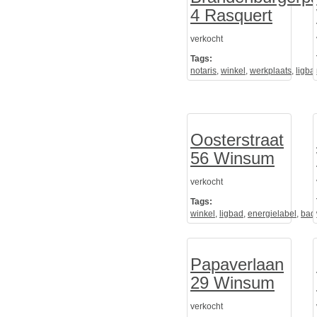
4 Rasquert
verkocht
Tags:
notaris
,
winkel
,
werkplaats
,
ligba
Oosterstraat
56 Winsum
verkocht
Tags:
winkel
,
ligbad
,
energielabel
,
bad
Papaverlaan
29 Winsum
verkocht