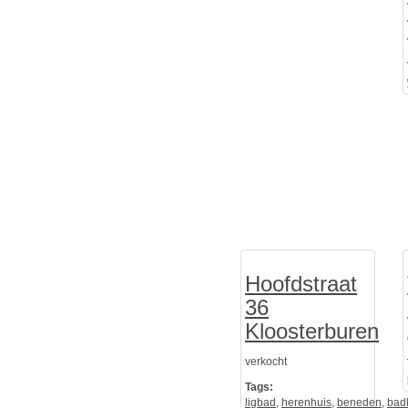
Hoofdstraat
36
Kloosterburen
verkocht
Tags:
ligbad
,
herenhuis
,
beneden
,
bad