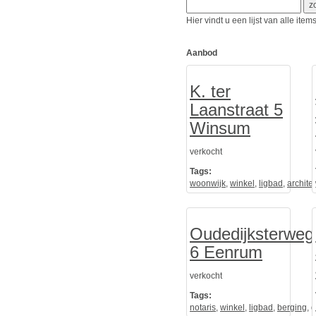
Hier vindt u een lijst van alle it
Aanbod
K. ter
Laanstraat 5
Winsum
verkocht
Tags:
woonwijk
,
winkel
,
ligbad
,
architec
Oudedijksterweg
6 Eenrum
verkocht
Tags:
notaris
,
winkel
,
ligbad
,
berging
,
g