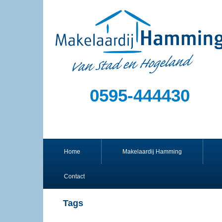
0595-444430
Home
Makelaardij Hamming
Contact
Tags