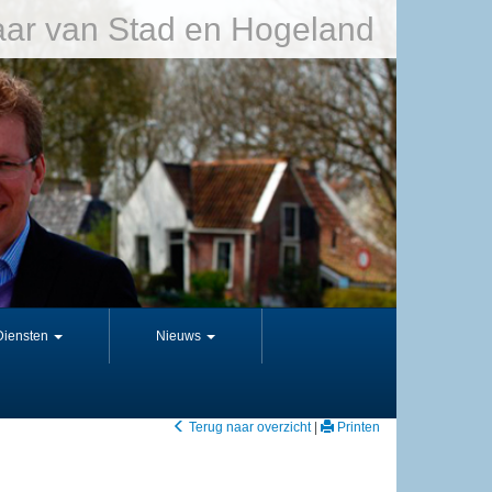
ar van Stad en Hogeland
Diensten
Nieuws
Terug naar overzicht
|
Printen