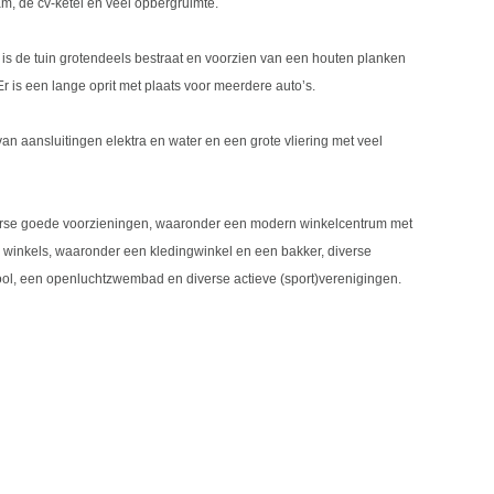
am, de cv-ketel en veel opbergruimte.
 is de tuin grotendeels bestraat en voorzien van een houten planken
r is een lange oprit met plaats voor meerdere auto’s.
an aansluitingen elektra en water en een grote vliering met veel
verse goede voorzieningen, waaronder een modern winkelcentrum met
 winkels, waaronder een kledingwinkel en een bakker, diverse
l, een openluchtzwembad en diverse actieve (sport)verenigingen.