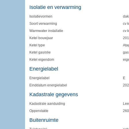
Isolatie en verwarming
Isolatievormen
dak
Soort verwarming
cv k
Warmwater installatie
cv k
Ketel bouwjaar
201
Ketel type
Ata
Ketel gas/olie
gas
Ketel eigendom
eig
Energielabel
Energielabel
E
Einddatum energielabel
202
Kadastrale gegevens
Kadastrale aanduiding
Lee
Oppervlakte
260
Buitenruimte