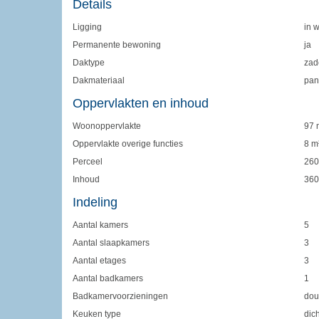
Details
Ligging
in 
Permanente bewoning
ja
Daktype
zad
Dakmateriaal
pan
Oppervlakten en inhoud
Woonoppervlakte
97 
Oppervlakte overige functies
8 m
Perceel
260
Inhoud
360
Indeling
Aantal kamers
5
Aantal slaapkamers
3
Aantal etages
3
Aantal badkamers
1
Badkamervoorzieningen
dou
Keuken type
dic