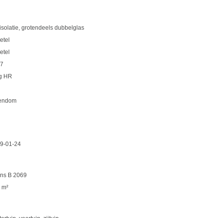
isolatie, grotendeels dubbelglas
etel
etel
7
g HR
endom
9-01-24
ns B 2069
 m²