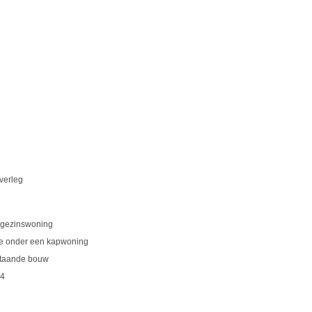
overleg
gezinswoning
e onder een kapwoning
taande bouw
4