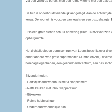
Via een vlizotrap bereikt men een ruime vliering met een dakra
De tuin is onderhoudsvriendelijk aangelegd. Aan de achterzijde
terras. De voortuin is voorzien van tegels en een buxushaagje. E
Er is een grote stenen schuur aanwezig (circa 14 m2) voorzien v
opbergruimte.
Het dichtbijgelegen dorpscentrum van Leens beschikt over di
onder andere twee grote supermarkten (Jumbo en Aldi), diverse
horecagelegenheden, een gezondheidscentrum, een basisschoo
Bijzonderheden:
- Half vrijstaand woonhuis met 3 slaapkamers
- Nette keuken met inbouwapparatuur
- Bijkeuken
- Ruime hobbyschuur
- Onderhoudsvriendelijke tuin