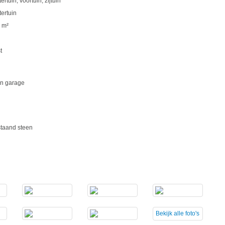
ertuin, voortuin, zijtuin
tertuin
 m²
t
n garage
jstaand steen
Bekijk
alle foto's