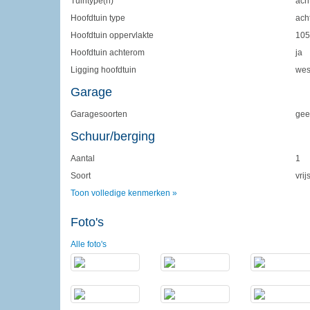
Tuintype(n)
acht
Hoofdtuin type
ach
Hoofdtuin oppervlakte
105
Hoofdtuin achterom
ja
Ligging hoofdtuin
wes
Garage
Garagesoorten
gee
Schuur/berging
Aantal
1
Soort
vri
Toon volledige kenmerken »
Foto's
Alle foto's