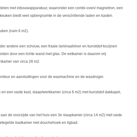
t 2 delen met inbouwapparatuur, waaronder een combi-oven/ magnetron, een
keuken biedt veel opbergruimte in de verschillende laden en kasten.
euken (ruim 6 m2).
er andere een schouw, een fraaie laminaatvloer en kunststof kozijnen
den door een lichte wand met glas. De eetkamer is daarom vrij
nkamer van circa 28 m2.
terdeur en aansluitingen voor de wasmachine en de wasdroger.
s en een vaste kast, slaap/werkkamer (circa 6 m2) met kunststof dakkapel,
 aan de voorzijde van het huis een 3e slaapkamer (circa 14 m2) met vaste
 betegelde badkamer met douchehoek en ligbad.