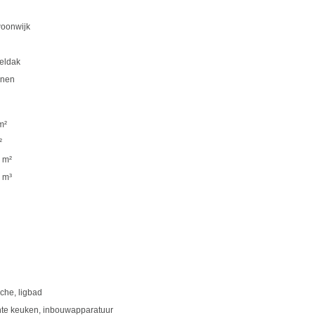
woonwijk
eldak
nen
m²
²
 m²
 m³
che, ligbad
hte keuken, inbouwapparatuur