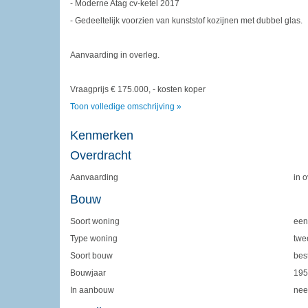
- Moderne Atag cv-ketel 2017
- Gedeeltelijk voorzien van kunststof kozijnen met dubbel glas.
Aanvaarding in overleg.
Vraagprijs € 175.000, - kosten koper
Toon volledige omschrijving »
Kenmerken
Overdracht
Aanvaarding
in 
Bouw
Soort woning
een
Type woning
twe
Soort bouw
bes
Bouwjaar
195
In aanbouw
nee