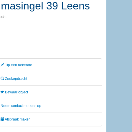
jlmasingel 39
Leens
ocht
Tip een bekende
Zoekopdracht
Bewaar object
Neem contact met ons op
Afspraak maken