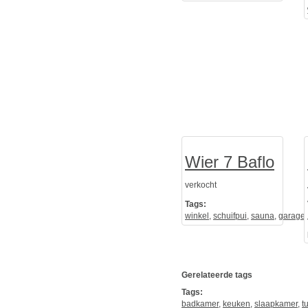
Wier 7 Baflo
verkocht
Tags:
winkel
,
schuifpui
,
sauna
,
garage
Gerelateerde tags
Tags:
badkamer
,
keuken
,
slaapkamer
,
t