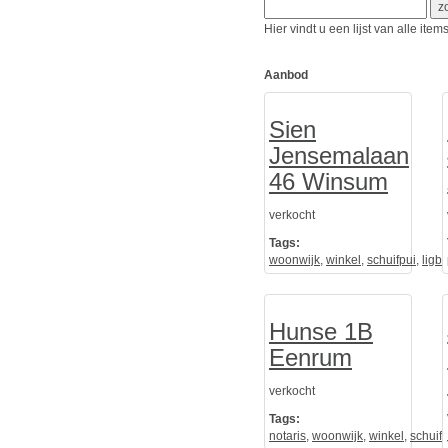
Hier vindt u een lijst van alle it
Aanbod
Sien
Jensemalaan
46 Winsum
verkocht
Tags:
woonwijk
,
winkel
,
schuifpui
,
ligb
Hunse 1B
Eenrum
verkocht
Tags:
notaris
,
woonwijk
,
winkel
,
schuif