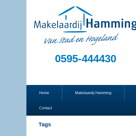
0595-444430
Home
Makelaardij Hamming
Contact
Tags