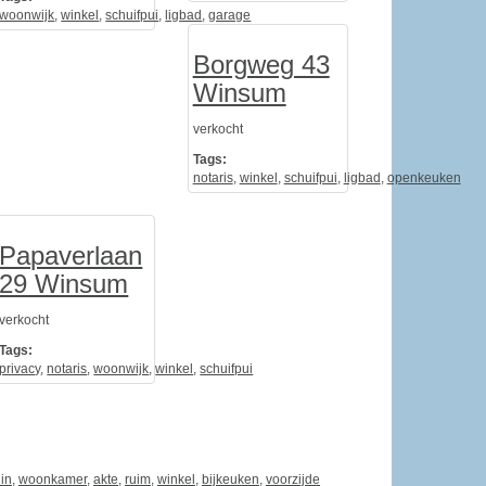
woonwijk
,
winkel
,
schuifpui
,
ligbad
,
garage
Borgweg 43
Winsum
verkocht
Tags:
notaris
,
winkel
,
schuifpui
,
ligbad
,
openkeuken
Papaverlaan
29 Winsum
verkocht
,
beneden
Tags:
privacy
,
notaris
,
woonwijk
,
winkel
,
schuifpui
uin
,
woonkamer
,
akte
,
ruim
,
winkel
,
bijkeuken
,
voorzijde