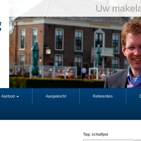
Uw makela
Aanbod
Aangekocht
Referenties
Tag: schuifpui