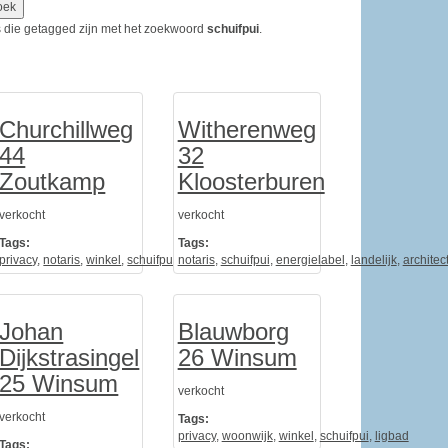
ems die getagged zijn met het zoekwoord
schuifpui
.
Churchillweg
Witherenweg
44
32
Zoutkamp
Kloosterburen
verkocht
verkocht
Tags:
Tags:
ad
privacy
,
verkoop
,
notaris
,
winkel
,
schuifpui
,
notaris
ligbad
,
schuifpui
,
energielabel
,
landelijk
,
architec
Johan
Blauwborg
Dijkstrasingel
26 Winsum
25 Winsum
verkocht
verkocht
Tags:
pui
,
ligbad
privacy
,
woonwijk
,
winkel
,
schuifpui
,
ligbad
Tags: