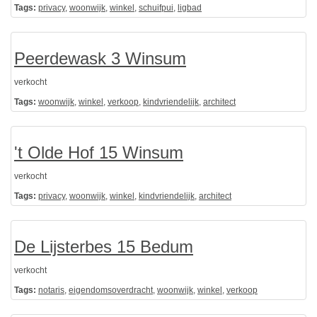
Tags:
privacy
,
woonwijk
,
winkel
,
schuifpui
,
ligbad
Peerdewask 3 Winsum
verkocht
Tags:
woonwijk
,
winkel
,
verkoop
,
kindvriendelijk
,
architect
't Olde Hof 15 Winsum
verkocht
Tags:
privacy
,
woonwijk
,
winkel
,
kindvriendelijk
,
architect
De Lijsterbes 15 Bedum
verkocht
Tags:
notaris
,
eigendomsoverdracht
,
woonwijk
,
winkel
,
verkoop