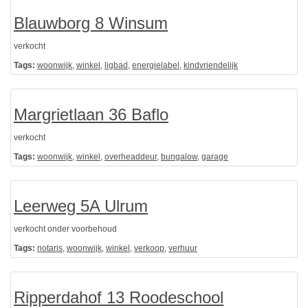
Blauwborg 8 Winsum
verkocht
Tags:
woonwijk
,
winkel
,
ligbad
,
energielabel
,
kindvriendelijk
Margrietlaan 36 Baflo
verkocht
Tags:
woonwijk
,
winkel
,
overheaddeur
,
bungalow
,
garage
Leerweg 5A Ulrum
verkocht onder voorbehoud
Tags:
notaris
,
woonwijk
,
winkel
,
verkoop
,
verhuur
Ripperdahof 13 Roodeschool