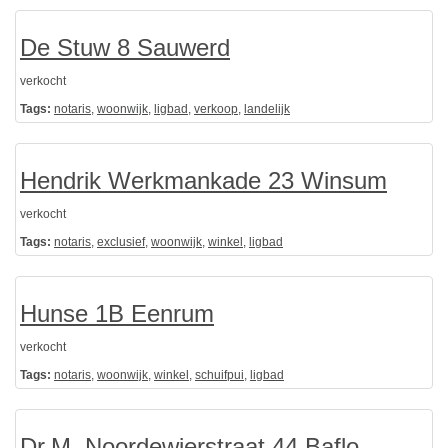
De Stuw 8 Sauwerd
verkocht
Tags:
notaris
,
woonwijk
,
ligbad
,
verkoop
,
landelijk
Hendrik Werkmankade 23 Winsum
verkocht
Tags:
notaris
,
exclusief
,
woonwijk
,
winkel
,
ligbad
Hunse 1B Eenrum
verkocht
Tags:
notaris
,
woonwijk
,
winkel
,
schuifpui
,
ligbad
Dr.M. Noordewierstraat 44 Baflo