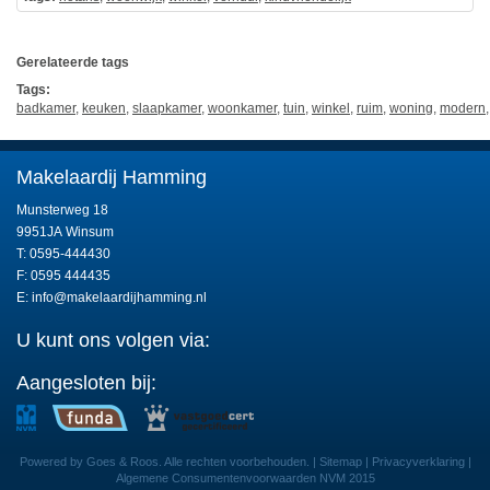
Gerelateerde tags
Tags:
badkamer
,
keuken
,
slaapkamer
,
woonkamer
,
tuin
,
winkel
,
ruim
,
woning
,
modern
Makelaardij Hamming
Munsterweg 18
9951JA Winsum
T: 0595-444430
F: 0595 444435
E:
info@makelaardijhamming.nl
U kunt ons volgen via:
Aangesloten bij:
Powered by Goes & Roos. Alle rechten voorbehouden. |
Sitemap
|
Privacyverklaring
|
Algemene Consumentenvoorwaarden NVM 2015