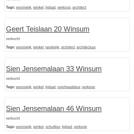
Tags:
woonwijk
,
winkel
,
ligbad
,
verkoop
,
architect
Geert Teislaan 20 Winsum
verkocht
Tags:
woonwijk
,
winkel
,
landelijk
,
architect
,
architectuur
Sien Jensemalaan 33 Winsum
verkocht
Tags:
woonwijk
,
winkel
,
ligbad
,
overheaddeur
,
verkoop
Sien Jensemalaan 46 Winsum
verkocht
Tags:
woonwijk
,
winkel
,
schuifpui
,
ligbad
,
verkoop