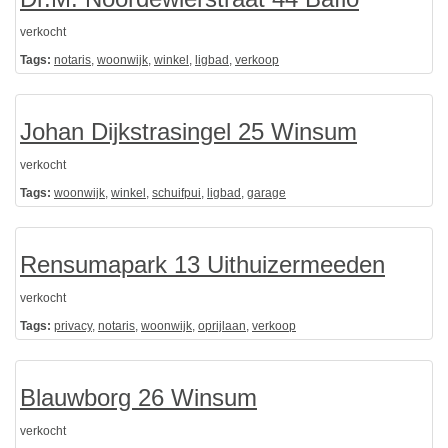
verkocht
Tags:
notaris
,
woonwijk
,
winkel
,
ligbad
,
verkoop
Johan Dijkstrasingel 25 Winsum
verkocht
Tags:
woonwijk
,
winkel
,
schuifpui
,
ligbad
,
garage
Rensumapark 13 Uithuizermeeden
verkocht
Tags:
privacy
,
notaris
,
woonwijk
,
oprijlaan
,
verkoop
Blauwborg 26 Winsum
verkocht