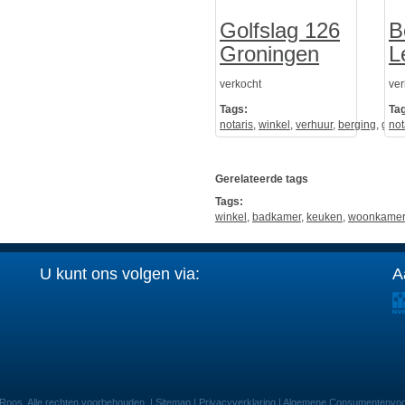
Golfslag 126
B
Groningen
L
verkocht
ver
Tags:
Ta
notaris
,
winkel
,
verhuur
,
berging
,
gara
not
Gerelateerde tags
Tags:
winkel
,
badkamer
,
keuken
,
woonkamer
U kunt ons volgen via:
A
oos. Alle rechten voorbehouden. |
Sitemap
|
Privacyverklaring
|
Algemene Consumentenvo