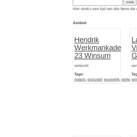
Hier vindt u een lijst van alle items d
Aanbod
Hendrik
L
Werkmankade
V
23 Winsum
G
verkocht
ver
Tags:
Ta
notaris
,
exclusief
,
woonwijk
,
winkel
win
,
l