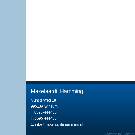
Makelaardij Hamming
Munsterweg 18
9951JA Winsum
T: 0595-444430
F: 0595 444435
E:
info@makelaardijhamming.nl
Powered by Goes & R