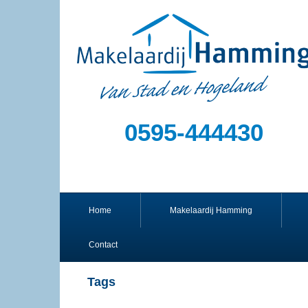
0595-444430
Home
Makelaardij Hamming
Contact
Tags