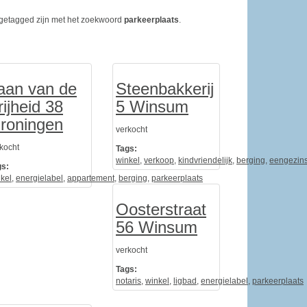
ie getagged zijn met het zoekwoord
parkeerplaats
.
aan van de
Steenbakkerij
rijheid 38
5 Winsum
roningen
verkocht
kocht
Tags:
winkel
,
verkoop
,
kindvriendelijk
,
berging
,
eengezin
gs:
kel
igbad
,
energielabel
,
appartement
,
berging
,
parkeerplaats
Oosterstraat
56 Winsum
verkocht
Tags:
notaris
,
winkel
,
ligbad
,
energielabel
,
parkeerplaats