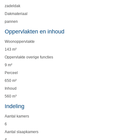
zadeldak
Dakmateriaal
pannen
Oppervlakten en inhoud
Woonoppervlakte
143 m²
Oppervlakte overige functies
9 m²
Perceel
650 m²
Inhoud
560 m³
Indeling
Aantal kamers
6
Aantal slaapkamers
4