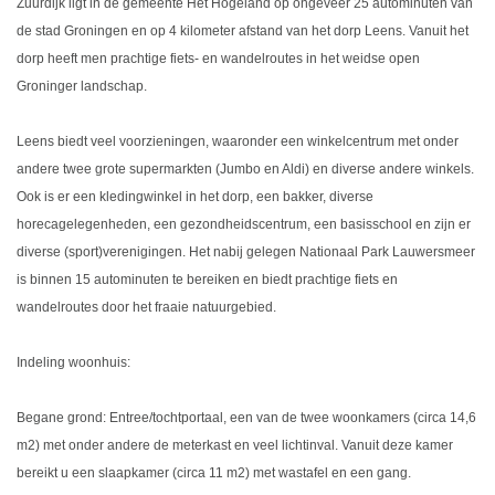
Zuurdijk ligt in de gemeente Het Hogeland op ongeveer 25 autominuten van
de stad Groningen en op 4 kilometer afstand van het dorp Leens. Vanuit het
dorp heeft men prachtige fiets- en wandelroutes in het weidse open
Groninger landschap.
Leens biedt veel voorzieningen, waaronder een winkelcentrum met onder
andere twee grote supermarkten (Jumbo en Aldi) en diverse andere winkels.
Ook is er een kledingwinkel in het dorp, een bakker, diverse
horecagelegenheden, een gezondheidscentrum, een basisschool en zijn er
diverse (sport)verenigingen. Het nabij gelegen Nationaal Park Lauwersmeer
is binnen 15 autominuten te bereiken en biedt prachtige fiets en
wandelroutes door het fraaie natuurgebied.
Indeling woonhuis:
Begane grond: Entree/tochtportaal, een van de twee woonkamers (circa 14,6
m2) met onder andere de meterkast en veel lichtinval. Vanuit deze kamer
bereikt u een slaapkamer (circa 11 m2) met wastafel en een gang.