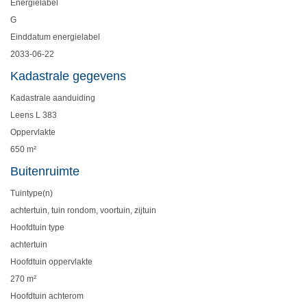
Energielabel
G
Einddatum energielabel
2033-06-22
Kadastrale gegevens
Kadastrale aanduiding
Leens L 383
Oppervlakte
650 m²
Buitenruimte
Tuintype(n)
achtertuin, tuin rondom, voortuin, zijtuin
Hoofdtuin type
achtertuin
Hoofdtuin oppervlakte
270 m²
Hoofdtuin achterom