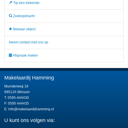
Tip een bekende
Zoekopdracht
Bewaar object
Neem contact met ons op
Afspraak maken
Makelaardij Hamming
Munsterweg 18
9951JA Winsum
T: 0595-444430
F: 0595 444435
E:
info@makelaardijhamming.nl
U kunt ons volgen via: