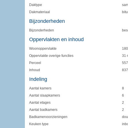
Daktype
sam
Dakmateriaal
bit
Bijzonderheden
Bijzonderheden
bes
Oppervlakten en inhoud
Woonoppervlakte
180
Oppervlakte overige functies
31 
Perceel
557
Inhoud
837
Indeling
Aantal kamers
8
Aantal slaapkamers
6
Aantal etages
2
Aantal badkamers
2
Badkamervoorzieningen
dou
Keuken type
inb