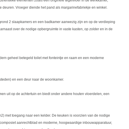
uthentieke elementen zoals een originele tegelvloer in de werkkamer,
ge deuren. Vroeger diende het pand als margarinefabriekje en winkel.
 grond 2 slaapkamers en een badkamer aanwezig zijn en op de verdieping
rnaast over de nodige opbergruimte in vaste kasten, op zolder en in de
dern geheel betegeld toilet met fonteintje en raam en een moderne
edsteden) en een deur naar de woonkamer.
amen uit op de achtertuin en biedt onder andere houten vloerdelen, een
2) met toegang naar een kelder. De keuken is voorzien van de nodige
aai composiet aanrechtblad en moderne, hoogwaardige inbouwapparatuur,