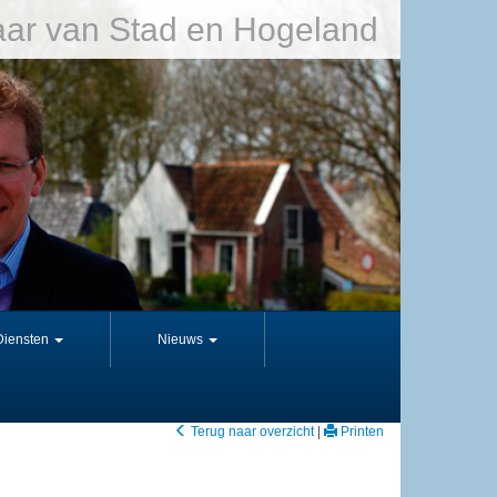
ar van Stad en Hogeland
Diensten
Nieuws
Terug naar overzicht
|
Printen