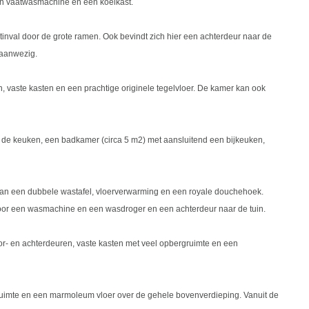
en vaatwasmachine en een koelkast.
tinval door de grote ramen. Ook bevindt zich hier een achterdeur naar de
 aanwezig.
, vaste kasten en een prachtige originele tegelvloer. De kamer kan ook
e de keuken, een badkamer (circa 5 m2) met aansluitend een bijkeuken,
van een dubbele wastafel, vloerverwarming en een royale douchehoek.
voor een wasmachine en een wasdroger en een achterdeur naar de tuin.
or- en achterdeuren, vaste kasten met veel opbergruimte en een
ruimte en een marmoleum vloer over de gehele bovenverdieping. Vanuit de