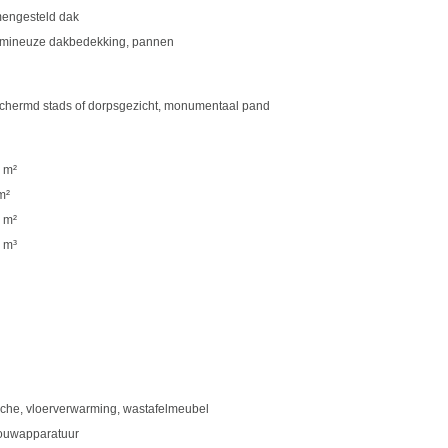
engesteld dak
umineuze dakbedekking, pannen
chermd stads of dorpsgezicht, monumentaal pand
 m²
m²
 m²
 m³
che, vloerverwarming, wastafelmeubel
ouwapparatuur