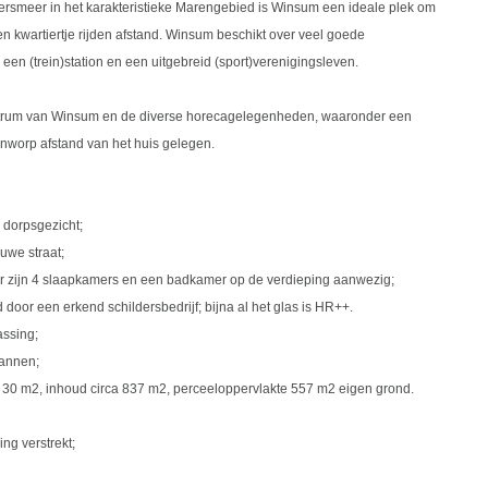
rsmeer in het karakteristieke Marengebied is Winsum een ideale plek om
n kwartiertje rijden afstand. Winsum beschikt over veel goede
een (trein)station en een uitgebreid (sport)verenigingsleven.
entrum van Winsum en de diverse horecagelegenheden, waaronder een
eenworp afstand van het huis gelegen.
 dorpsgezicht;
luwe straat;
r zijn 4 slaapkamers en een badkamer op de verdieping aanwezig;
door een erkend schildersbedrijf; bijna al het glas is HR++.
assing;
pannen;
 30 m2, inhoud circa 837 m2, perceeloppervlakte 557 m2 eigen grond.
ng verstrekt;