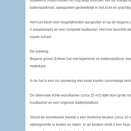
uitstekend onderhouden en nog altijd voorzien van de nodige a
balkenplafonds, dakspanten gedeeltelijk in het zicht en prachti
Het huis biedt veel mogelijkheden aangezien er op de begane
4 slaapkamers en een complete badkamer. Het huis beschikt daa
royale schuur.
De indeling:
Begane grond: Entree/ hal met tegelvloer en balkenplafond, mo
meterkast.
In de hal is een nis aanwezig met vaste kasten (voormalige b
De sfeervolle lichte woonkamer (circa 25 m2) kijkt door grote r
houtkachel en een origineel balkenplafond.
Vanuit de woonkamer bereikt u een moderne keuken (circa 10 m
opbergruimte in kasten en laden. In de keuken vindt u een fr