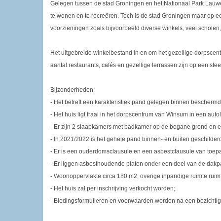
Gelegen tussen de stad Groningen en het Nationaal Park Lauwe
te wonen en te recreëren. Toch is de stad Groningen maar op ee
voorzieningen zoals bijvoorbeeld diverse winkels, veel scholen, 
Het uitgebreide winkelbestand in en om het gezellige dorpsc
aantal restaurants, cafés en gezellige terrassen zijn op een st
Bijzonderheden:
- Het betreft een karakteristiek pand gelegen binnen beschermd
- Het huis ligt fraai in het dorpscentrum van Winsum in een auto
- Er zijn 2 slaapkamers met badkamer op de begane grond en e
- In 2021/2022 is het gehele pand binnen- en buiten geschilderd 
- Er is een ouderdomsclausule en een asbestclausule van toep
- Er liggen asbesthoudende platen onder een deel van de dak
- Woonoppervlakte circa 180 m2, overige inpandige ruimte ruim
- Het huis zal per inschrijving verkocht worden;
- Biedingsformulieren en voorwaarden worden na een bezichtigi