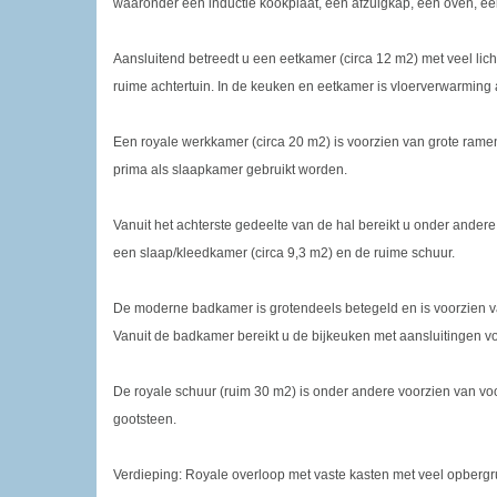
waaronder een inductie kookplaat, een afzuigkap, een oven, e
Aansluitend betreedt u een eetkamer (circa 12 m2) met veel lich
ruime achtertuin. In de keuken en eetkamer is vloerverwarming
Een royale werkkamer (circa 20 m2) is voorzien van grote ramen
prima als slaapkamer gebruikt worden.
Vanuit het achterste gedeelte van de hal bereikt u onder ander
een slaap/kleedkamer (circa 9,3 m2) en de ruime schuur.
De moderne badkamer is grotendeels betegeld en is voorzien 
Vanuit de badkamer bereikt u de bijkeuken met aansluitingen 
De royale schuur (ruim 30 m2) is onder andere voorzien van vo
gootsteen.
Verdieping: Royale overloop met vaste kasten met veel opberg