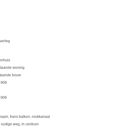
overleg
enhuis
jstaande woning
taande bouw
 1906
 1906
raam, frans balkon, rookkanaal
 rustige weg, in centrum