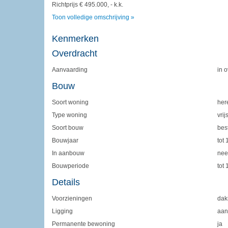
Richtprijs € 495.000, - k.k.
Toon volledige omschrijving »
Kenmerken
Overdracht
Aanvaarding
in 
Bouw
Soort woning
her
Type woning
vri
Soort bouw
bes
Bouwjaar
tot
In aanbouw
nee
Bouwperiode
tot
Details
Voorzieningen
dak
Ligging
aan
Permanente bewoning
ja