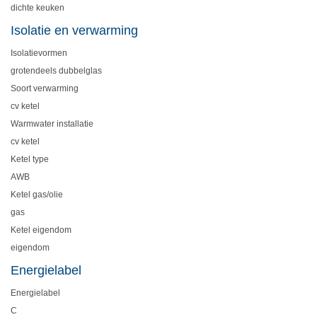
dichte keuken
Isolatie en verwarming
Isolatievormen
grotendeels dubbelglas
Soort verwarming
cv ketel
Warmwater installatie
cv ketel
Ketel type
AWB
Ketel gas/olie
gas
Ketel eigendom
eigendom
Energielabel
Energielabel
C