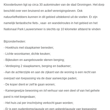
Kloosterburen ligt op circa 30 autominuten van de stad Groningen. Het dorp
beschikt over een bruisend en actief verenigingsleven. Ook
natuurliefhebbers kunnen in dit gebied uitstekend uit de voeten. Er zijn
namelijk fantastische fiets-, vaar- en wandelroutes in het gebied en het
Nationaal Park Lauwersmeer is slechts op 10 kilometer afstand te vinden
Bijzonderheden:
- Hoekhuis met slaapkamer beneden;
- Lichte woonkamer, dichte keuken;
- Bijkeuken en aangebouwde stenen berging;
- Verdieping 2 slaapkamers, berging en badkamer;
- Aan de achterzijde en aan de zijkant van de woning is een recht van
overpad van toepassing via de daar aanwezige paden;
- De koper dient er zelf te gaan wonen;
- Kamergewijze bewoning en /of verhuur van een deel of van het gehele
pand is niet toegestaan;
- Het huis zal per inschrijving verkocht gaan worden;
- Er is een ouderdomsclausule en een asbestclausule van toepassing;