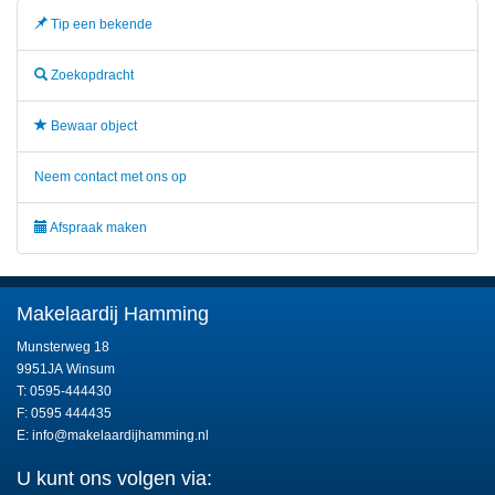
Tip een bekende
Zoekopdracht
Bewaar object
Neem contact met ons op
Afspraak maken
Makelaardij Hamming
Munsterweg 18
9951JA Winsum
T: 0595-444430
F: 0595 444435
E:
info@makelaardijhamming.nl
U kunt ons volgen via: