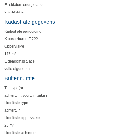
Einddatum energielabel
2028-04-09
Kadastrale gegevens
Kadastrale aanduiding
Kloosterburen E 722
Oppervlakte
175 m²
Eigendomssituatie
volle eigendom
Buitenruimte
Tuintype(n)
achtertuin, voortuin, zijtuin
Hoofdtuin type
achtertuin
Hoofdtuin oppervlakte
23 m²
Hoofdtuin achterom