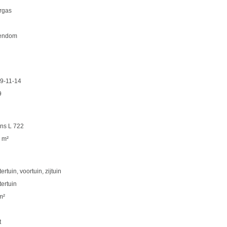
ergas
endom
9-11-14
9
ns L 722
 m²
ertuin, voortuin, zijtuin
tertuin
m²
t