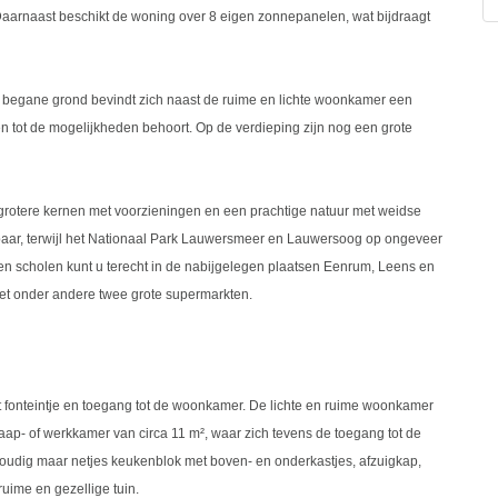
Daarnaast beschikt de woning over 8 eigen zonnepanelen, wat bijdraagt
de begane grond bevindt zich naast de ruime en lichte woonkamer een
n tot de mogelijkheden behoort. Op de verdieping zijn nog een grote
 grotere kernen met voorzieningen en een prachtige natuur met weidse
ikbaar, terwijl het Nationaal Park Lauwersmeer en Lauwersoog op ongeveer
 en scholen kunt u terecht in de nabijgelegen plaatsen Eenrum, Leens en
et onder andere twee grote supermarkten.
et fonteintje en toegang tot de woonkamer. De lichte en ruime woonkamer
laap- of werkkamer van circa 11 m², waar zich tevens de toegang tot de
voudig maar netjes keukenblok met boven- en onderkastjes, afzuigkap,
uime en gezellige tuin.