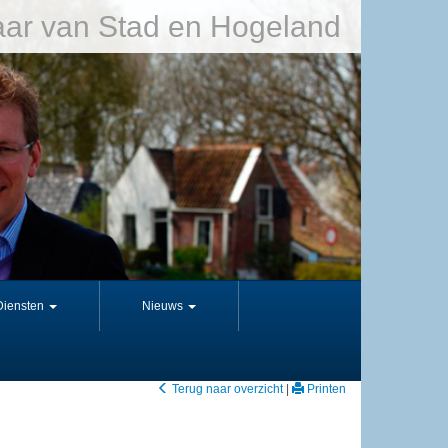
ar van Stad en Hogeland
Diensten
Nieuws
Terug naar overzicht
|
Printen