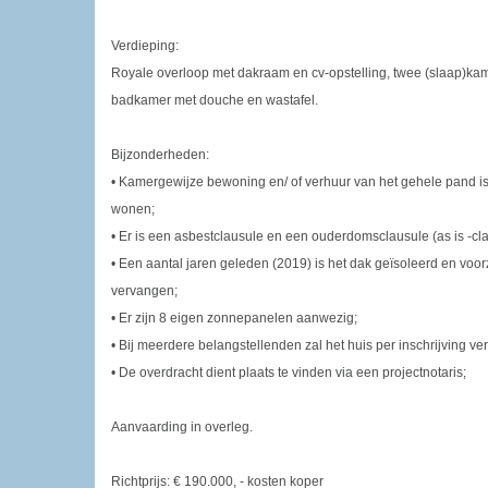
Verdieping:
Royale overloop met dakraam en cv-opstelling, twee (slaap)ka
badkamer met douche en wastafel.
Bijzonderheden:
• Kamergewijze bewoning en/ of verhuur van het gehele pand is 
wonen;
• Er is een asbestclausule en een ouderdomsclausule (as is -cl
• Een aantal jaren geleden (2019) is het dak geïsoleerd en voo
vervangen;
• Er zijn 8 eigen zonnepanelen aanwezig;
• Bij meerdere belangstellenden zal het huis per inschrijving v
• De overdracht dient plaats te vinden via een projectnotaris;
Aanvaarding in overleg.
Richtprijs: € 190.000, - kosten koper