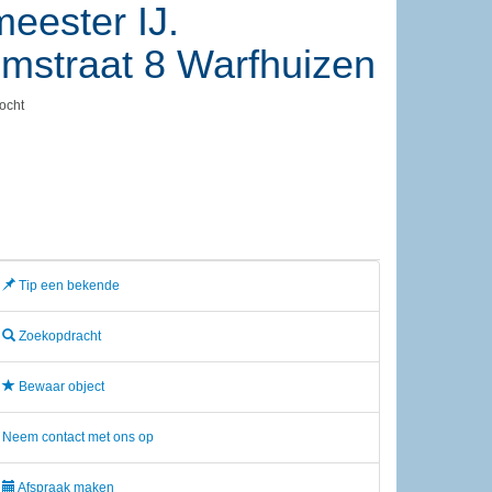
eester IJ.
mstraat 8
Warfhuizen
ocht
Tip een bekende
Zoekopdracht
Bewaar object
Neem contact met ons op
Afspraak maken