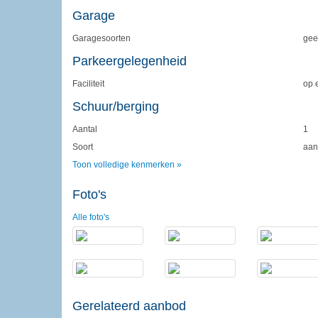
Garage
Garagesoorten
gee
Parkeergelegenheid
Faciliteit
op 
Schuur/berging
Aantal
1
Soort
aan
Toon volledige kenmerken »
Foto's
Alle foto's
Gerelateerd aanbod