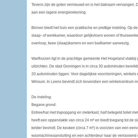
Tevens zijn de goten vernieuwd en is het dakraam vervangen. 
aan een lagere energierekening.
Binnen biedt het huis een praktische en prettige indeling. Op 
slaap- of werkkamer, waardoor gelijkvloers wonen of thuiswerke
overloop, twee (slaap)kamers en een badkamer aanwezig.
Warfhuizen ligt in de prachtige gemeente Het Hogeland vlakbij
uitzichten. De stad Groningen is in circa 30 autominuten bere
20 autominuten liggen. Voor dagelijkse voorzieningen, winkels
Winsum. In Leens bevindt zich bovendien een winkelcentrum m
De indeling:
Begane grond:
Entree/hal met trapopgang en meterkast, half betegeld toilet m
heeft een oppervlakte van circa 24 m² en biedt toegang tot de s
kelder bevindt. De keuken (circa 7 m²) is voorzien van een een
wasmachineaansluiting en een achterdeur naar de verrassend r