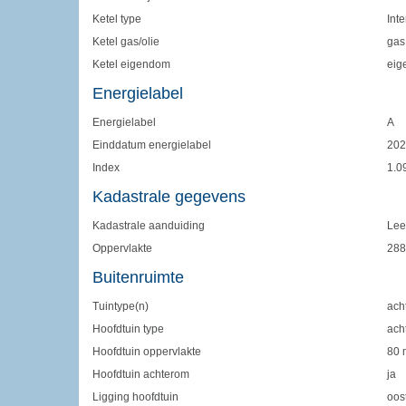
Ketel type
Int
Ketel gas/olie
gas
Ketel eigendom
eig
Energielabel
Energielabel
A
Einddatum energielabel
202
Index
1.0
Kadastrale gegevens
Kadastrale aanduiding
Lee
Oppervlakte
288
Buitenruimte
Tuintype(n)
acht
Hoofdtuin type
ach
Hoofdtuin oppervlakte
80 
Hoofdtuin achterom
ja
Ligging hoofdtuin
oos