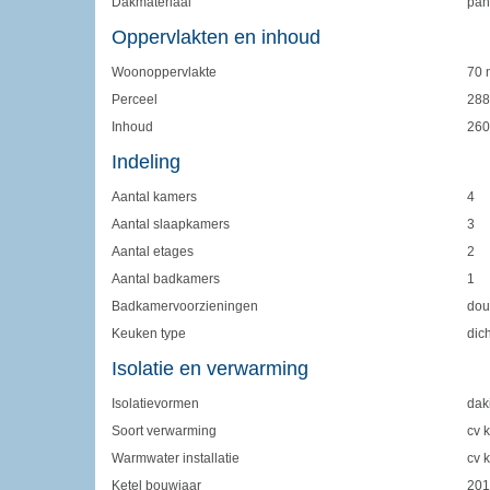
Dakmateriaal
pan
Oppervlakten en inhoud
Woonoppervlakte
70 
Perceel
288
Inhoud
260
Indeling
Aantal kamers
4
Aantal slaapkamers
3
Aantal etages
2
Aantal badkamers
1
Badkamervoorzieningen
dou
Keuken type
dic
Isolatie en verwarming
Isolatievormen
dak
Soort verwarming
cv k
Warmwater installatie
cv k
Ketel bouwjaar
201