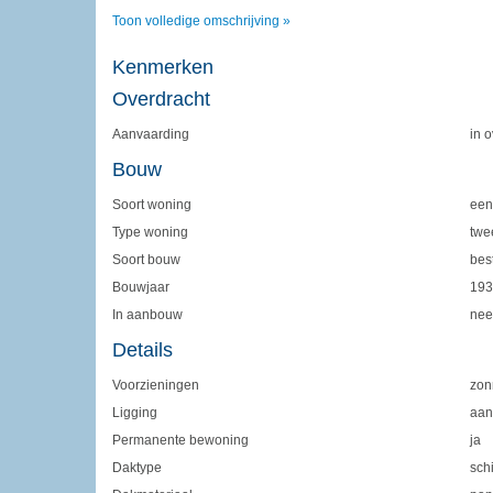
Toon volledige omschrijving »
Kenmerken
Overdracht
Aanvaarding
in 
Bouw
Soort woning
een
Type woning
twe
Soort bouw
bes
Bouwjaar
193
In aanbouw
nee
Details
Voorzieningen
zon
Ligging
aan
Permanente bewoning
ja
Daktype
sch