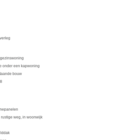
overleg
gezinswoning
e onder een kapwoning
taande bouw
8
nepanelen
 rustige weg, in woonwijk
ilddak