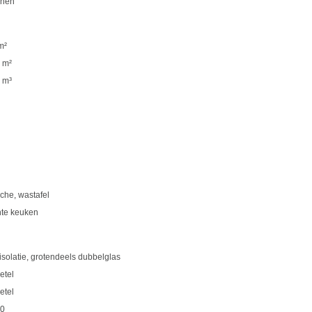
nen
m²
 m²
 m³
che, wastafel
hte keuken
isolatie, grotendeels dubbelglas
etel
etel
0