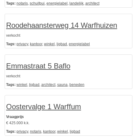
Tags:
notaris
,
schuifpui
,
energielabel
,
landelijk
,
architect
Roodehaansterweg 14 Warfhuizen
verkocht
Tags:
privacy
,
kantoor
,
winkel
,
ligbad
,
energielabel
Emmastraat 5 Baflo
verkocht
Tags:
winkel
,
ligbad
,
architect
,
sauna
,
beneden
Oostervalge 1 Warffum
Vraagprijs
€ 425.000 k.k.
Tags:
privacy
,
notaris
,
kantoor
,
winkel
,
ligbad