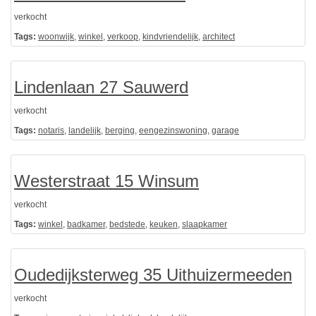
verkocht
Tags:
woonwijk
,
winkel
,
verkoop
,
kindvriendelijk
,
architect
Lindenlaan 27 Sauwerd
verkocht
Tags:
notaris
,
landelijk
,
berging
,
eengezinswoning
,
garage
Westerstraat 15 Winsum
verkocht
Tags:
winkel
,
badkamer
,
bedstede
,
keuken
,
slaapkamer
Oudedijksterweg 35 Uithuizermeeden
verkocht