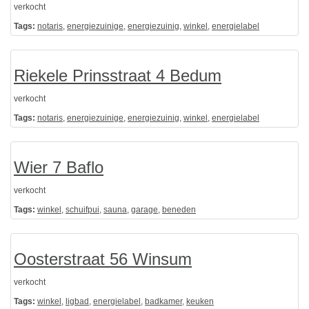
verkocht
Tags:
notaris
,
energiezuinige
,
energiezuinig
,
winkel
,
energielabel
Riekele Prinsstraat 4 Bedum
verkocht
Tags:
notaris
,
energiezuinige
,
energiezuinig
,
winkel
,
energielabel
Wier 7 Baflo
verkocht
Tags:
winkel
,
schuifpui
,
sauna
,
garage
,
beneden
Oosterstraat 56 Winsum
verkocht
Tags:
winkel
,
ligbad
,
energielabel
,
badkamer
,
keuken