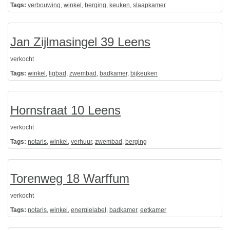
Tags:
verbouwing
,
winkel
,
berging
,
keuken
,
slaapkamer
Jan Zijlmasingel 39 Leens
verkocht
Tags:
winkel
,
ligbad
,
zwembad
,
badkamer
,
bijkeuken
Hornstraat 10 Leens
verkocht
Tags:
notaris
,
winkel
,
verhuur
,
zwembad
,
berging
Torenweg 18 Warffum
verkocht
Tags:
notaris
,
winkel
,
energielabel
,
badkamer
,
eetkamer