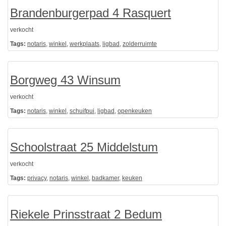
Brandenburgerpad 4 Rasquert
verkocht
Tags:
notaris
,
winkel
,
werkplaats
,
ligbad
,
zolderruimte
Borgweg 43 Winsum
verkocht
Tags:
notaris
,
winkel
,
schuifpui
,
ligbad
,
openkeuken
Schoolstraat 25 Middelstum
verkocht
Tags:
privacy
,
notaris
,
winkel
,
badkamer
,
keuken
Riekele Prinsstraat 2 Bedum