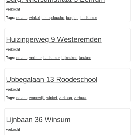
verkocht
Tags:
notaris
,
winkel
,
inloopdouche
,
berging
,
badkamer
Huizingerweg 9 Westeremden
verkocht
Tags:
notaris
,
verhuur
,
badkamer
,
bijkeuken
,
keuken
Ubbegalaan 13 Roodeschool
verkocht
Tags:
notaris
,
woonwijk
,
winkel
,
verkoop
,
verhuur
Lijnbaan 36 Winsum
verkocht