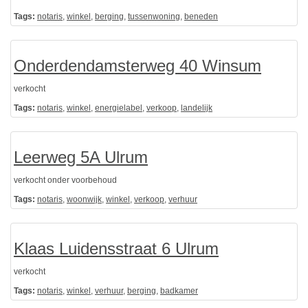
Tags:
notaris
,
winkel
,
berging
,
tussenwoning
,
beneden
Onderdendamsterweg 40 Winsum
verkocht
Tags:
notaris
,
winkel
,
energielabel
,
verkoop
,
landelijk
Leerweg 5A Ulrum
verkocht onder voorbehoud
Tags:
notaris
,
woonwijk
,
winkel
,
verkoop
,
verhuur
Klaas Luidensstraat 6 Ulrum
verkocht
Tags:
notaris
,
winkel
,
verhuur
,
berging
,
badkamer