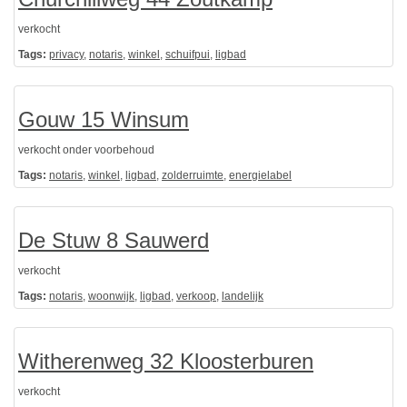
verkocht
Tags:
privacy
,
notaris
,
winkel
,
schuifpui
,
ligbad
Gouw 15 Winsum
verkocht onder voorbehoud
Tags:
notaris
,
winkel
,
ligbad
,
zolderruimte
,
energielabel
De Stuw 8 Sauwerd
verkocht
Tags:
notaris
,
woonwijk
,
ligbad
,
verkoop
,
landelijk
Witherenweg 32 Kloosterburen
verkocht