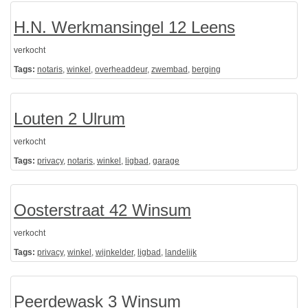
H.N. Werkmansingel 12 Leens
verkocht
Tags:
notaris
,
winkel
,
overheaddeur
,
zwembad
,
berging
Louten 2 Ulrum
verkocht
Tags:
privacy
,
notaris
,
winkel
,
ligbad
,
garage
Oosterstraat 42 Winsum
verkocht
Tags:
privacy
,
winkel
,
wijnkelder
,
ligbad
,
landelijk
Peerdewask 3 Winsum