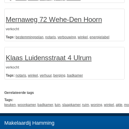
Mernaweg 72 Wehe-Den Hoorn
verkocht
Tags:
bestemmingsplan
,
notaris
,
verbouwing
,
winkel
,
energielabel
Klaas Luidensstraat 4 Ulrum
verkocht
Tags:
notaris
,
winkel
,
verhuur
,
berging
,
badkamer
Gerelateerde tags
Tags:
keuken
,
woonkamer
,
badkamer
,
tuin
,
slaapkamer
,
ruim
,
woning
,
winkel
,
akte
,
mo
Makelaardij Hamming