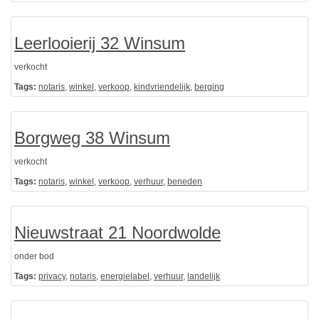
Leerlooierij 32 Winsum
verkocht
Tags:
notaris
,
winkel
,
verkoop
,
kindvriendelijk
,
berging
Borgweg 38 Winsum
verkocht
Tags:
notaris
,
winkel
,
verkoop
,
verhuur
,
beneden
Nieuwstraat 21 Noordwolde
onder bod
Tags:
privacy
,
notaris
,
energielabel
,
verhuur
,
landelijk