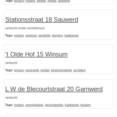
Tags:
privacy
,
notaris
,
winkel
,
ligbad
,
landelijk
Stationsstraat 18 Sauwerd
verkocht onder voorbehoud
Tags:
notaris
,
verkoop
,
landelijk
,
berging
,
badkamer
't Olde Hof 15 Winsum
verkocht
Tags:
privacy
,
woonwijk
,
winkel
,
kindvriendelijk
,
architect
L W de Blecourtstraat 20 Garnwerd
verkocht
Tags:
notaris
,
energielabel
,
geschakelde
,
badkamer
,
keuken