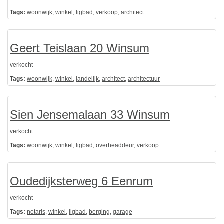
Tags:
woonwijk
,
winkel
,
ligbad
,
verkoop
,
architect
Geert Teislaan 20 Winsum
verkocht
Tags:
woonwijk
,
winkel
,
landelijk
,
architect
,
architectuur
Sien Jensemalaan 33 Winsum
verkocht
Tags:
woonwijk
,
winkel
,
ligbad
,
overheaddeur
,
verkoop
Oudedijksterweg 6 Eenrum
verkocht
Tags:
notaris
,
winkel
,
ligbad
,
berging
,
garage