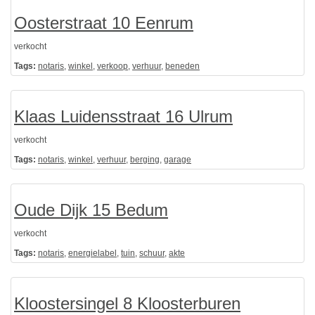
Oosterstraat 10 Eenrum
verkocht
Tags:
notaris
,
winkel
,
verkoop
,
verhuur
,
beneden
Klaas Luidensstraat 16 Ulrum
verkocht
Tags:
notaris
,
winkel
,
verhuur
,
berging
,
garage
Oude Dijk 15 Bedum
verkocht
Tags:
notaris
,
energielabel
,
tuin
,
schuur
,
akte
Kloostersingel 8 Kloosterburen