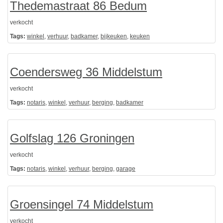
Thedemastraat 86 Bedum
verkocht
Tags:
winkel
,
verhuur
,
badkamer
,
bijkeuken
,
keuken
Coendersweg 36 Middelstum
verkocht
Tags:
notaris
,
winkel
,
verhuur
,
berging
,
badkamer
Golfslag 126 Groningen
verkocht
Tags:
notaris
,
winkel
,
verhuur
,
berging
,
garage
Groensingel 74 Middelstum
verkocht