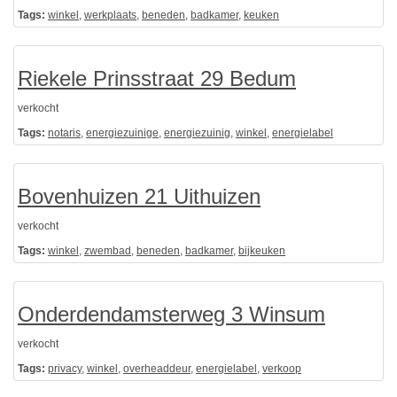
Tags:
winkel
,
werkplaats
,
beneden
,
badkamer
,
keuken
Riekele Prinsstraat 29 Bedum
verkocht
Tags:
notaris
,
energiezuinige
,
energiezuinig
,
winkel
,
energielabel
Bovenhuizen 21 Uithuizen
verkocht
Tags:
winkel
,
zwembad
,
beneden
,
badkamer
,
bijkeuken
Onderdendamsterweg 3 Winsum
verkocht
Tags:
privacy
,
winkel
,
overheaddeur
,
energielabel
,
verkoop