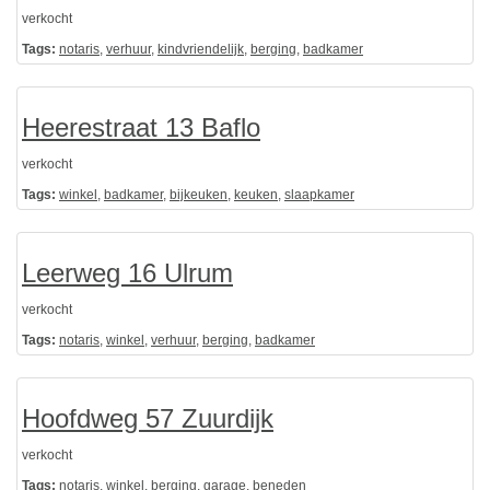
verkocht
Tags:
notaris
,
verhuur
,
kindvriendelijk
,
berging
,
badkamer
Heerestraat 13 Baflo
verkocht
Tags:
winkel
,
badkamer
,
bijkeuken
,
keuken
,
slaapkamer
Leerweg 16 Ulrum
verkocht
Tags:
notaris
,
winkel
,
verhuur
,
berging
,
badkamer
Hoofdweg 57 Zuurdijk
verkocht
Tags:
notaris
,
winkel
,
berging
,
garage
,
beneden