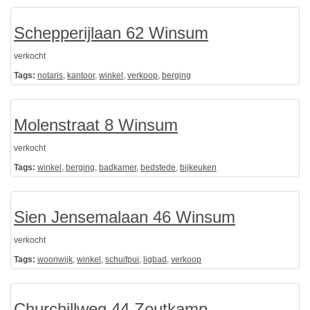
Schepperijlaan 62 Winsum
verkocht
Tags:
notaris
,
kantoor
,
winkel
,
verkoop
,
berging
Molenstraat 8 Winsum
verkocht
Tags:
winkel
,
berging
,
badkamer
,
bedstede
,
bijkeuken
Sien Jensemalaan 46 Winsum
verkocht
Tags:
woonwijk
,
winkel
,
schuifpui
,
ligbad
,
verkoop
Churchillweg 44 Zoutkamp