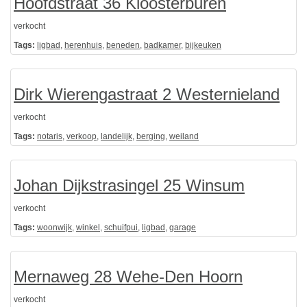
Hoofdstraat 36 Kloosterburen
verkocht
Tags:
ligbad
,
herenhuis
,
beneden
,
badkamer
,
bijkeuken
Dirk Wierengastraat 2 Westernieland
verkocht
Tags:
notaris
,
verkoop
,
landelijk
,
berging
,
weiland
Johan Dijkstrasingel 25 Winsum
verkocht
Tags:
woonwijk
,
winkel
,
schuifpui
,
ligbad
,
garage
Mernaweg 28 Wehe-Den Hoorn
verkocht