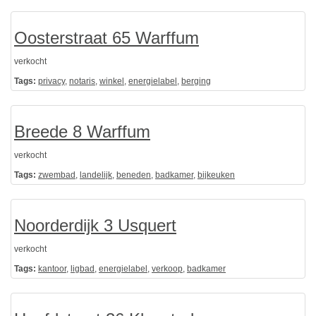
Oosterstraat 65 Warffum
verkocht
Tags:
privacy
,
notaris
,
winkel
,
energielabel
,
berging
Breede 8 Warffum
verkocht
Tags:
zwembad
,
landelijk
,
beneden
,
badkamer
,
bijkeuken
Noorderdijk 3 Usquert
verkocht
Tags:
kantoor
,
ligbad
,
energielabel
,
verkoop
,
badkamer