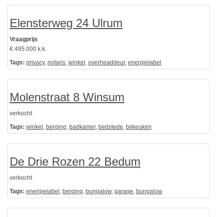
Elensterweg 24 Ulrum
Vraagprijs
€ 495.000 k.k.
Tags:
privacy
,
notaris
,
winkel
,
overheaddeur
,
energielabel
Molenstraat 8 Winsum
verkocht
Tags:
winkel
,
berging
,
badkamer
,
bedstede
,
bijkeuken
De Drie Rozen 22 Bedum
verkocht
Tags:
energielabel
,
berging
,
bungalow
,
garage
,
bungalow