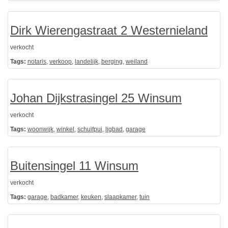
Dirk Wierengastraat 2 Westernieland
verkocht
Tags:
notaris
,
verkoop
,
landelijk
,
berging
,
weiland
Johan Dijkstrasingel 25 Winsum
verkocht
Tags:
woonwijk
,
winkel
,
schuifpui
,
ligbad
,
garage
Buitensingel 11 Winsum
verkocht
Tags:
garage
,
badkamer
,
keuken
,
slaapkamer
,
tuin