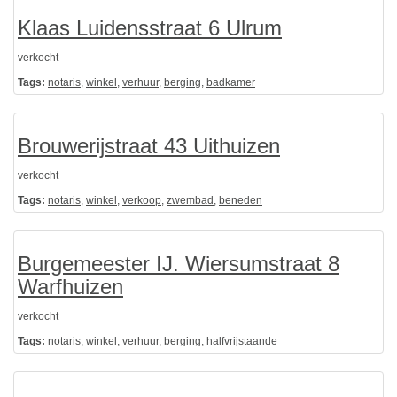
Klaas Luidensstraat 6 Ulrum
verkocht
Tags:
notaris
,
winkel
,
verhuur
,
berging
,
badkamer
Brouwerijstraat 43 Uithuizen
verkocht
Tags:
notaris
,
winkel
,
verkoop
,
zwembad
,
beneden
Burgemeester IJ. Wiersumstraat 8
Warfhuizen
verkocht
Tags:
notaris
,
winkel
,
verhuur
,
berging
,
halfvrijstaande