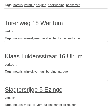
Tags:
notaris
,
verhuur
,
berging
,
hoekwoning
,
badkamer
Torenweg 18 Warffum
verkocht
Tags:
notaris
,
winkel
,
energielabel
,
badkamer
,
eetkamer
Klaas Luidensstraat 16 Ulrum
verkocht
Tags:
notaris
,
winkel
,
verhuur
,
berging
,
garage
Slagtersrijge 5 Ezinge
verkocht
Tags:
notaris
,
verkoop
,
verhuur
,
badkamer
,
bijkeuken