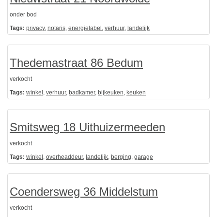
onder bod
Tags:
privacy
,
notaris
,
energielabel
,
verhuur
,
landelijk
Thedemastraat 86 Bedum
verkocht
Tags:
winkel
,
verhuur
,
badkamer
,
bijkeuken
,
keuken
Smitsweg 18 Uithuizermeeden
verkocht
Tags:
winkel
,
overheaddeur
,
landelijk
,
berging
,
garage
Coendersweg 36 Middelstum
verkocht