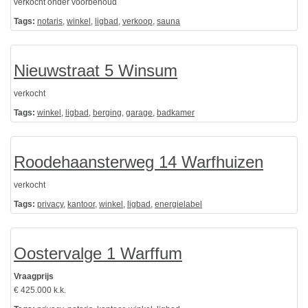
verkocht onder voorbehoud
Tags:
notaris
,
winkel
,
ligbad
,
verkoop
,
sauna
Nieuwstraat 5 Winsum
verkocht
Tags:
winkel
,
ligbad
,
berging
,
garage
,
badkamer
Roodehaansterweg 14 Warfhuizen
verkocht
Tags:
privacy
,
kantoor
,
winkel
,
ligbad
,
energielabel
Oostervalge 1 Warffum
Vraagprijs
€ 425.000 k.k.