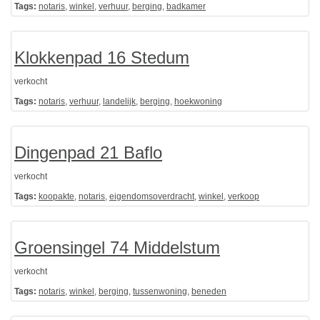
Tags:
notaris
,
winkel
,
verhuur
,
berging
,
badkamer
Klokkenpad 16 Stedum
verkocht
Tags:
notaris
,
verhuur
,
landelijk
,
berging
,
hoekwoning
Dingenpad 21 Baflo
verkocht
Tags:
koopakte
,
notaris
,
eigendomsoverdracht
,
winkel
,
verkoop
Groensingel 74 Middelstum
verkocht
Tags:
notaris
,
winkel
,
berging
,
tussenwoning
,
beneden