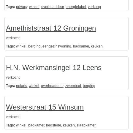
Tags:
privacy
,
winkel
,
overheaddeur
,
energielabel
,
verkoop
Amethiststraat 12 Groningen
verkocht
Tags:
winkel
,
berging
,
eengezinswoning
,
badkamer
,
keuken
H.N. Werkmansingel 12 Leens
verkocht
Tags:
notaris
,
winkel
,
overheaddeur
,
zwembad
,
berging
Westerstraat 15 Winsum
verkocht
Tags:
winkel
,
badkamer
,
bedstede
,
keuken
,
slaapkamer