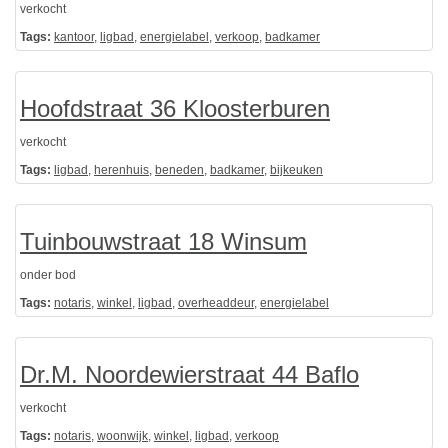
verkocht
Tags:
kantoor
,
ligbad
,
energielabel
,
verkoop
,
badkamer
Hoofdstraat 36 Kloosterburen
verkocht
Tags:
ligbad
,
herenhuis
,
beneden
,
badkamer
,
bijkeuken
Tuinbouwstraat 18 Winsum
onder bod
Tags:
notaris
,
winkel
,
ligbad
,
overheaddeur
,
energielabel
Dr.M. Noordewierstraat 44 Baflo
verkocht
Tags:
notaris
,
woonwijk
,
winkel
,
ligbad
,
verkoop