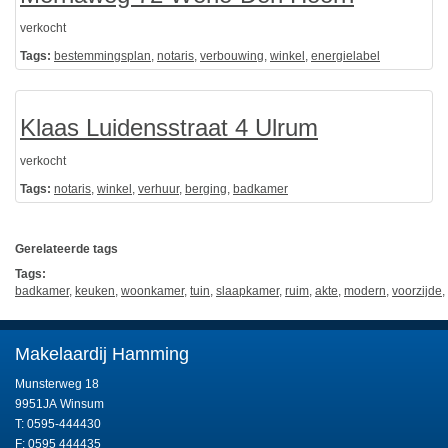
verkocht
Tags:
bestemmingsplan
,
notaris
,
verbouwing
,
winkel
,
energielabel
Klaas Luidensstraat 4 Ulrum
verkocht
Tags:
notaris
,
winkel
,
verhuur
,
berging
,
badkamer
Gerelateerde tags
Tags:
badkamer
,
keuken
,
woonkamer
,
tuin
,
slaapkamer
,
ruim
,
akte
,
modern
,
voorzijde
,
Makelaardij Hamming
Munsterweg 18
9951JA Winsum
T: 0595-444430
F: 0595 444435