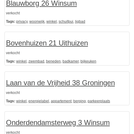
Blauwborg 26 Winsum
verkocht
Tags:
privacy
,
woonwijk
,
winkel
,
schuifpui
,
ligbad
Bovenhuizen 21 Uithuizen
verkocht
Tags:
winkel
,
zwembad
,
beneden
,
badkamer
,
bijkeuken
Laan van de Vrijheid 38 Groningen
verkocht
Tags:
winkel
,
energielabel
,
appartement
,
berging
,
parkeerplaats
Onderdendamsterweg 3 Winsum
verkocht