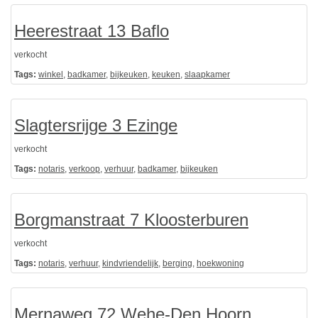
Heerestraat 13 Baflo
verkocht
Tags:
winkel
,
badkamer
,
bijkeuken
,
keuken
,
slaapkamer
Slagtersrijge 3 Ezinge
verkocht
Tags:
notaris
,
verkoop
,
verhuur
,
badkamer
,
bijkeuken
Borgmanstraat 7 Kloosterburen
verkocht
Tags:
notaris
,
verhuur
,
kindvriendelijk
,
berging
,
hoekwoning
Mernaweg 72 Wehe-Den Hoorn