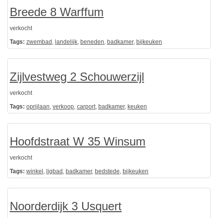
Breede 8 Warffum
verkocht
Tags:
zwembad
,
landelijk
,
beneden
,
badkamer
,
bijkeuken
Zijlvestweg 2 Schouwerzijl
verkocht
Tags:
oprijlaan
,
verkoop
,
carport
,
badkamer
,
keuken
Hoofdstraat W 35 Winsum
verkocht
Tags:
winkel
,
ligbad
,
badkamer
,
bedstede
,
bijkeuken
Noorderdijk 3 Usquert