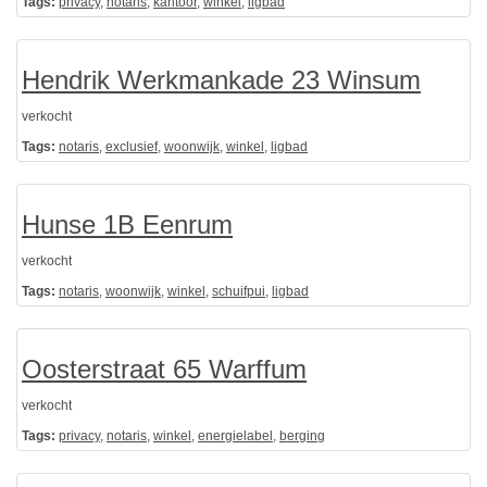
Tags:
privacy
,
notaris
,
kantoor
,
winkel
,
ligbad
Hendrik Werkmankade 23 Winsum
verkocht
Tags:
notaris
,
exclusief
,
woonwijk
,
winkel
,
ligbad
Hunse 1B Eenrum
verkocht
Tags:
notaris
,
woonwijk
,
winkel
,
schuifpui
,
ligbad
Oosterstraat 65 Warffum
verkocht
Tags:
privacy
,
notaris
,
winkel
,
energielabel
,
berging