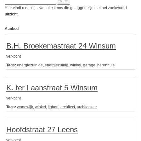
Hier vindt u een lijst van alle items die getagged zijn met het zoekwoord
uitzicht
.
Aanbod
B.H. Broekemastraat 24 Winsum
verkocht
Tags:
energiezuinige
,
energiezuinig
,
winkel
,
garage
,
herenhuis
K. ter Laanstraat 5 Winsum
verkocht
Tags:
woonwijk
,
winkel
,
ligbad
,
architect
,
architectuur
Hoofdstraat 27 Leens
verkocht