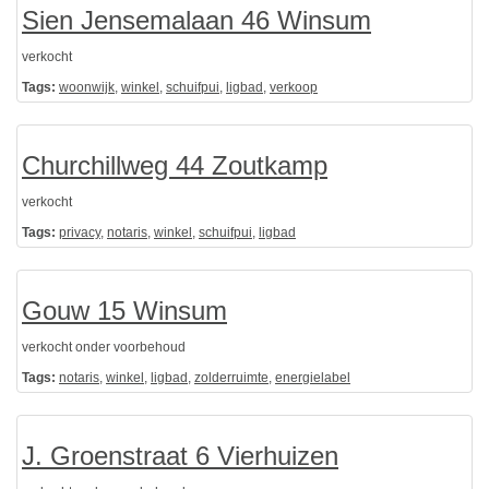
Sien Jensemalaan 46 Winsum
verkocht
Tags:
woonwijk
,
winkel
,
schuifpui
,
ligbad
,
verkoop
Churchillweg 44 Zoutkamp
verkocht
Tags:
privacy
,
notaris
,
winkel
,
schuifpui
,
ligbad
Gouw 15 Winsum
verkocht onder voorbehoud
Tags:
notaris
,
winkel
,
ligbad
,
zolderruimte
,
energielabel
J. Groenstraat 6 Vierhuizen