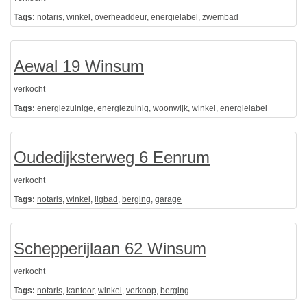
Tags:
notaris
,
winkel
,
overheaddeur
,
energielabel
,
zwembad
Aewal 19 Winsum
verkocht
Tags:
energiezuinige
,
energiezuinig
,
woonwijk
,
winkel
,
energielabel
Oudedijksterweg 6 Eenrum
verkocht
Tags:
notaris
,
winkel
,
ligbad
,
berging
,
garage
Schepperijlaan 62 Winsum
verkocht
Tags:
notaris
,
kantoor
,
winkel
,
verkoop
,
berging