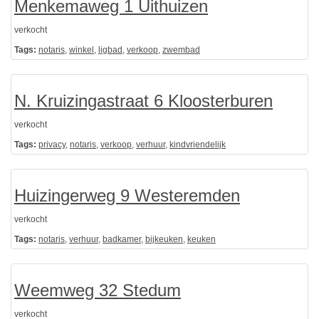
Menkemaweg 1 Uithuizen
verkocht
Tags:
notaris
,
winkel
,
ligbad
,
verkoop
,
zwembad
N. Kruizingastraat 6 Kloosterburen
verkocht
Tags:
privacy
,
notaris
,
verkoop
,
verhuur
,
kindvriendelijk
Huizingerweg 9 Westeremden
verkocht
Tags:
notaris
,
verhuur
,
badkamer
,
bijkeuken
,
keuken
Weemweg 32 Stedum
verkocht