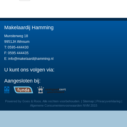
Makelaardij Hamming
Munsterweg 18
9951JA Winsum
T: 0595-444430
F: 0595 444435
E:
info@makelaardijhamming.nl
U kunt ons volgen via:
Aangesloten bij:
Powered by Goes & Roos. Alle rechten voorbehouden. |
Sitemap
|
Privacyverklaring
|
Algemene Consumentenvoorwaarden NVM 2015