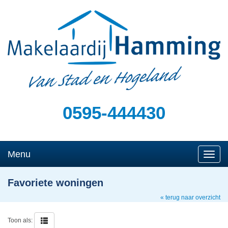
0595-444430
Menu
Naviga
Favoriete woningen
« terug naar overzicht
Toon als: